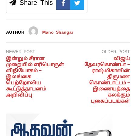
Share This
AUTHOR
Mano Shangar
NEWER POST
OLDER POST
இன்றும் சீரான
விஜய்
முறையில் எரிபொருள்
தேவரகொண்டா –
விநியோகம் –
ராஷ்மிகாவின்
இலங்கை
திருமண
பெற்றோலிய
கொண்டாட்டம் –
கூட்டுத்தாபனம்
இணையத்தை
அறிவிப்பு
கலக்கும்
புகைப்படங்கள்