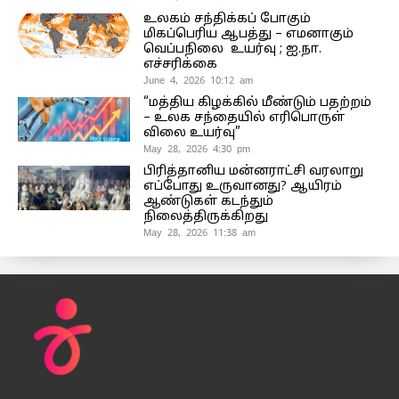
உலகம் சந்திக்கப் போகும்
மிகப்பெரிய ஆபத்து – எமனாகும்
வெப்பநிலை உயர்வு ; ஐ.நா.
எச்சரிக்கை
June 4, 2026 10:12 am
“மத்திய கிழக்கில் மீண்டும் பதற்றம்
– உலக சந்தையில் எரிபொருள்
விலை உயர்வு”
May 28, 2026 4:30 pm
பிரித்தானிய மன்னராட்சி வரலாறு
எப்போது உருவானது? ஆயிரம்
ஆண்டுகள் கடந்தும்
நிலைத்திருக்கிறது
May 28, 2026 11:38 am