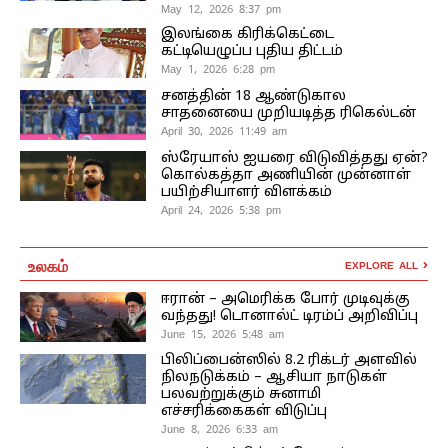
May 12, 2026 8:37 pm
இலங்கை கிரிக்கெட்டை
கட்டியெழுப்ப புதிய திட்டம்
May 1, 2026 6:28 pm
சனத்தின் 18 ஆண்டுகால
சாதனையை முறியடித்த ரிகெல்டன்
April 30, 2026 11:49 am
ஸ்ரேயாஸ் ஐயரை விடுவித்தது ஏன்?
கொல்கத்தா அணியின் முன்னாள்
பயிற்சியாளர் விளக்கம்
April 24, 2026 5:38 pm
உலகம்
EXPLORE ALL
ஈரான் – அமெரிக்க போர் முடிவுக்கு
வந்தது! டொனால்ட் டிரம்ப் அறிவிப்பு
June 15, 2026 5:48 am
பிலிப்பைன்ஸில் 8.2 ரிக்டர் அளவில்
நிலநடுக்கம் – ஆசியா நாடுகள்
பலவற்றுக்கும் சுனாமி
எச்சரிக்கைகள் விடுப்பு
June 8, 2026 6:33 am