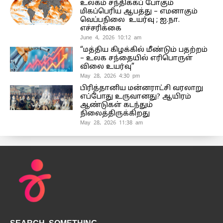
உலகம் சந்திக்கப் போகும்
மிகப்பெரிய ஆபத்து – எமனாகும்
வெப்பநிலை உயர்வு ; ஐ.நா.
எச்சரிக்கை
June 4, 2026 10:12 am
“மத்திய கிழக்கில் மீண்டும் பதற்றம்
– உலக சந்தையில் எரிபொருள்
விலை உயர்வு”
May 28, 2026 4:30 pm
பிரித்தானிய மன்னராட்சி வரலாறு
எப்போது உருவானது? ஆயிரம்
ஆண்டுகள் கடந்தும்
நிலைத்திருக்கிறது
May 28, 2026 11:38 am