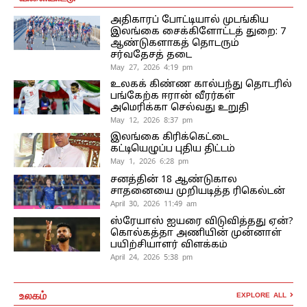
அதிகாரப் போட்டியால் முடங்கிய
இலங்கை சைக்கிளோட்டத் துறை: 7
ஆண்டுகளாகத் தொடரும்
சர்வதேசத் தடை
May 27, 2026 4:19 pm
உலகக் கிண்ண கால்பந்து தொடரில்
பங்கேற்க ஈரான் வீரர்கள்
அமெரிக்கா செல்வது உறுதி
May 12, 2026 8:37 pm
இலங்கை கிரிக்கெட்டை
கட்டியெழுப்ப புதிய திட்டம்
May 1, 2026 6:28 pm
சனத்தின் 18 ஆண்டுகால
சாதனையை முறியடித்த ரிகெல்டன்
April 30, 2026 11:49 am
ஸ்ரேயாஸ் ஐயரை விடுவித்தது ஏன்?
கொல்கத்தா அணியின் முன்னாள்
பயிற்சியாளர் விளக்கம்
April 24, 2026 5:38 pm
உலகம்
EXPLORE ALL