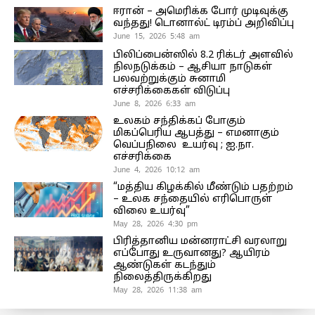
ஈரான் – அமெரிக்க போர் முடிவுக்கு
வந்தது! டொனால்ட் டிரம்ப் அறிவிப்பு
June 15, 2026 5:48 am
பிலிப்பைன்ஸில் 8.2 ரிக்டர் அளவில்
நிலநடுக்கம் – ஆசியா நாடுகள்
பலவற்றுக்கும் சுனாமி
எச்சரிக்கைகள் விடுப்பு
June 8, 2026 6:33 am
உலகம் சந்திக்கப் போகும்
மிகப்பெரிய ஆபத்து – எமனாகும்
வெப்பநிலை உயர்வு ; ஐ.நா.
எச்சரிக்கை
June 4, 2026 10:12 am
“மத்திய கிழக்கில் மீண்டும் பதற்றம்
– உலக சந்தையில் எரிபொருள்
விலை உயர்வு”
May 28, 2026 4:30 pm
பிரித்தானிய மன்னராட்சி வரலாறு
எப்போது உருவானது? ஆயிரம்
ஆண்டுகள் கடந்தும்
நிலைத்திருக்கிறது
May 28, 2026 11:38 am