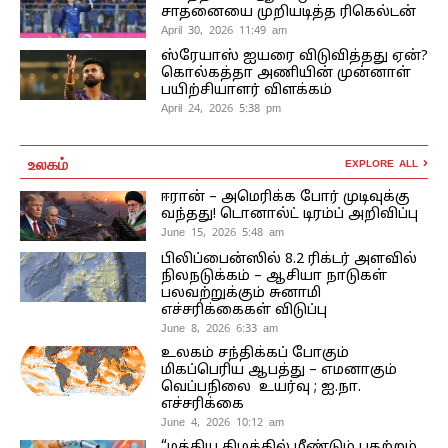
சாதனையை முறியடித்த ரிகெல்டன்
April 30, 2026 11:49 am
ஸ்ரேயாஸ் ஐயரை விடுவித்தது ஏன்?
கொல்கத்தா அணியின் முன்னாள்
பயிற்சியாளர் விளக்கம்
April 24, 2026 5:38 pm
உலகம்
EXPLORE ALL
ஈரான் – அமெரிக்க போர் முடிவுக்கு
வந்தது! டொனால்ட் டிரம்ப் அறிவிப்பு
June 15, 2026 5:48 am
பிலிப்பைன்ஸில் 8.2 ரிக்டர் அளவில்
நிலநடுக்கம் – ஆசியா நாடுகள்
பலவற்றுக்கும் சுனாமி
எச்சரிக்கைகள் விடுப்பு
June 8, 2026 6:33 am
உலகம் சந்திக்கப் போகும்
மிகப்பெரிய ஆபத்து – எமனாகும்
வெப்பநிலை உயர்வு ; ஐ.நா.
எச்சரிக்கை
June 4, 2026 10:12 am
“மத்திய கிழக்கில் மீண்டும் பதற்றம்