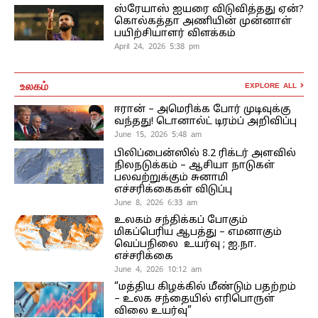
ஸ்ரேயாஸ் ஐயரை விடுவித்தது ஏன்?
கொல்கத்தா அணியின் முன்னாள்
பயிற்சியாளர் விளக்கம்
April 24, 2026 5:38 pm
உலகம்
EXPLORE ALL
ஈரான் – அமெரிக்க போர் முடிவுக்கு
வந்தது! டொனால்ட் டிரம்ப் அறிவிப்பு
June 15, 2026 5:48 am
பிலிப்பைன்ஸில் 8.2 ரிக்டர் அளவில்
நிலநடுக்கம் – ஆசியா நாடுகள்
பலவற்றுக்கும் சுனாமி
எச்சரிக்கைகள் விடுப்பு
June 8, 2026 6:33 am
உலகம் சந்திக்கப் போகும்
மிகப்பெரிய ஆபத்து – எமனாகும்
வெப்பநிலை உயர்வு ; ஐ.நா.
எச்சரிக்கை
June 4, 2026 10:12 am
“மத்திய கிழக்கில் மீண்டும் பதற்றம்
– உலக சந்தையில் எரிபொருள்
விலை உயர்வு”