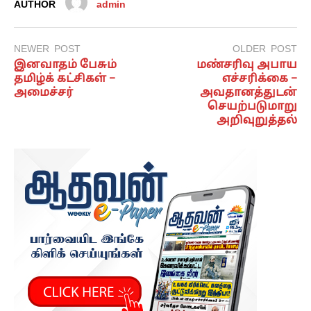
AUTHOR
admin
NEWER POST
OLDER POST
இனவாதம் பேசும்
மண்சரிவு அபாய
தமிழ்க் கட்சிகள் –
எச்சரிக்கை –
அமைச்சர்
அவதானத்துடன்
செயற்படுமாறு
அறிவுறுத்தல்