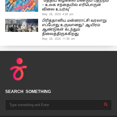
“மத்திய கிழக்கில் மீண்டும் பதற்றம்
– உலக சந்தையில் எரிபொருள்
விலை உயர்வு”
May 28, 2026 4:30 pm
பிரித்தானிய மன்னராட்சி வரலாறு
எப்போது உருவானது? ஆயிரம்
ஆண்டுகள் கடந்தும்
நிலைத்திருக்கிறது
May 28, 2026 11:38 am
SEARCH SOMETHING