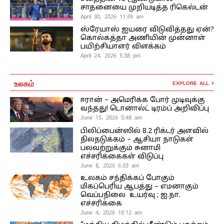
சாதனையை முறியடித்த ரிகெல்டன்
April 30, 2026 11:49 am
ஸ்ரேயாஸ் ஐயரை விடுவித்தது ஏன்?
கொல்கத்தா அணியின் முன்னாள்
பயிற்சியாளர் விளக்கம்
April 24, 2026 5:38 pm
உலகம்
EXPLORE ALL
ஈரான் – அமெரிக்க போர் முடிவுக்கு
வந்தது! டொனால்ட் டிரம்ப் அறிவிப்பு
June 15, 2026 5:48 am
பிலிப்பைன்ஸில் 8.2 ரிக்டர் அளவில்
நிலநடுக்கம் – ஆசியா நாடுகள்
பலவற்றுக்கும் சுனாமி
எச்சரிக்கைகள் விடுப்பு
June 8, 2026 6:33 am
உலகம் சந்திக்கப் போகும்
மிகப்பெரிய ஆபத்து – எமனாகும்
வெப்பநிலை உயர்வு ; ஐ.நா.
எச்சரிக்கை
June 4, 2026 10:12 am