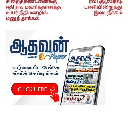
சிறைத்தண்டனைக்கு
ரவி குமுதேஷ்
எதிராக மஹிந்தானந்த
பணியிலிருந்து
உயர் நீதிமன்றில்
இடைநீக்கம்
மனுத் தாக்கல்