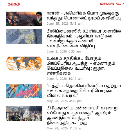
உலகம்
EXPLORE ALL
ஈரான் – அமெரிக்க போர் முடிவுக்கு
வந்தது! டொனால்ட் டிரம்ப் அறிவிப்பு
June 15, 2026 5:48 am
பிலிப்பைன்ஸில் 8.2 ரிக்டர் அளவில்
நிலநடுக்கம் – ஆசியா நாடுகள்
பலவற்றுக்கும் சுனாமி
எச்சரிக்கைகள் விடுப்பு
June 8, 2026 6:33 am
உலகம் சந்திக்கப் போகும்
மிகப்பெரிய ஆபத்து – எமனாகும்
வெப்பநிலை உயர்வு ; ஐ.நா.
எச்சரிக்கை
June 4, 2026 10:12 am
“மத்திய கிழக்கில் மீண்டும் பதற்றம்
– உலக சந்தையில் எரிபொருள்
விலை உயர்வு”
May 28, 2026 4:30 pm
பிரித்தானிய மன்னராட்சி வரலாறு
எப்போது உருவானது? ஆயிரம்
ஆண்டுகள் கடந்தும்
நிலைத்திருக்கிறது
May 28, 2026 11:38 am