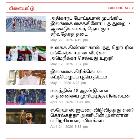
விளையாட்டு
EXPLORE ALL
அதிகாரப் போட்டியால் முடங்கிய
இலங்கை சைக்கிளோட்டத் துறை: 7
ஆண்டுகளாகத் தொடரும்
சர்வதேசத் தடை
May 27, 2026 4:19 pm
உலகக் கிண்ண கால்பந்து தொடரில்
பங்கேற்க ஈரான் வீரர்கள்
அமெரிக்கா செல்வது உறுதி
May 12, 2026 8:37 pm
இலங்கை கிரிக்கெட்டை
கட்டியெழுப்ப புதிய திட்டம்
May 1, 2026 6:28 pm
சனத்தின் 18 ஆண்டுகால
சாதனையை முறியடித்த ரிகெல்டன்
April 30, 2026 11:49 am
ஸ்ரேயாஸ் ஐயரை விடுவித்தது ஏன்?
கொல்கத்தா அணியின் முன்னாள்
பயிற்சியாளர் விளக்கம்
April 24, 2026 5:38 pm