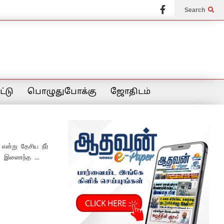
Search
்டு
பொழுதுபோக்கு
ஜோதிடம்
என்று தேசிய நீர்
ொட இணைந்த ...