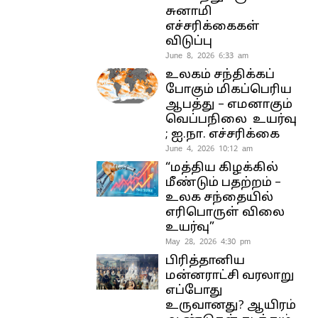
சுனாமி
எச்சரிக்கைகள்
விடுப்பு
June 8, 2026 6:33 am
உலகம் சந்திக்கப்
போகும் மிகப்பெரிய
ஆபத்து – எமனாகும்
வெப்பநிலை உயர்வு
; ஐ.நா. எச்சரிக்கை
June 4, 2026 10:12 am
“மத்திய கிழக்கில்
மீண்டும் பதற்றம் –
உலக சந்தையில்
எரிபொருள் விலை
உயர்வு”
May 28, 2026 4:30 pm
பிரித்தானிய
மன்னராட்சி வரலாறு
எப்போது
உருவானது? ஆயிரம்