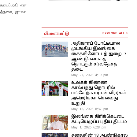
 தடைப்படும் என
 வத்தளை, ஜா-எல
விளையாட்டு
EXPLORE ALL
அதிகாரப் போட்டியால்
முடங்கிய இலங்கை
சைக்கிளோட்டத் துறை: 7
ஆண்டுகளாகத்
தொடரும் சர்வதேசத்
தடை
May 27, 2026 4:19 pm
உலகக் கிண்ண
கால்பந்து தொடரில்
பங்கேற்க ஈரான் வீரர்கள்
அமெரிக்கா செல்வது
உறுதி
May 12, 2026 8:37 pm
இலங்கை கிரிக்கெட்டை
கட்டியெழுப்ப புதிய திட்டம்
May 1, 2026 6:28 pm
சனத்தின் 18 ஆண்டுகால