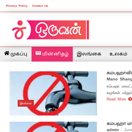
Privacy Policy
Contact Us
முகப்பு
மின்னிதழ்
இலங்கை
உலகம்
கம்பஹாவில்
Mano Shang
கம்பஹா மாவட்ட
வழங்கல் மற்று
Read More
இலங்கை
கம்பஹா மாவ
admin
- Jun