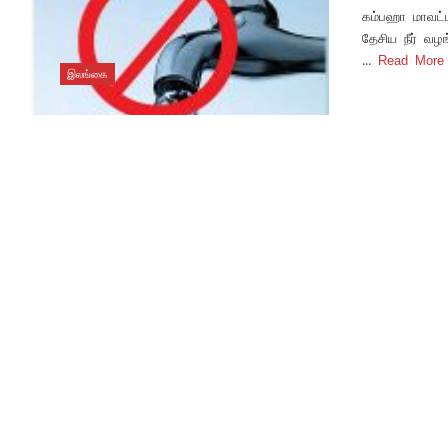
கம்பஹா மாவட்ட
தேசிய நீர் வழ
...
Read Mor
இலங்கை