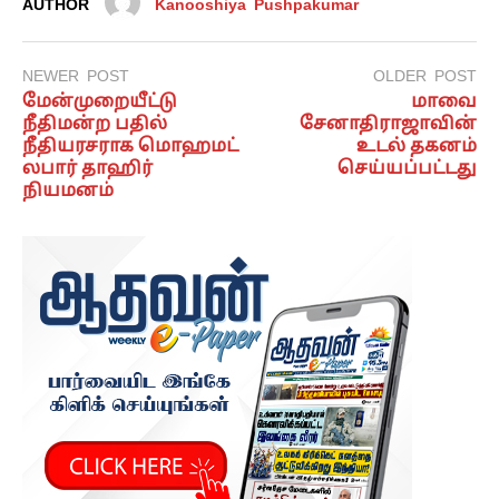
AUTHOR
Kanooshiya Pushpakumar
NEWER POST
OLDER POST
மேன்முறையீட்டு
மாவை
நீதிமன்ற பதில்
சேனாதிராஜாவின்
நீதியரசராக மொஹமட்
உடல் தகனம்
லபார் தாஹிர்
செய்யப்பட்டது
நியமனம்