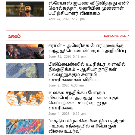
ஸ்ரேயாஸ் ஐயரை விடுவித்தது ஏன்?
கொல்கத்தா அணியின் முன்னாள்
பயிற்சியாளர் விளக்கம்
April 24, 2026 5:38 pm
உலகம்
EXPLORE ALL
ஈரான் – அமெரிக்க போர் முடிவுக்கு
வந்தது! டொனால்ட் டிரம்ப் அறிவிப்பு
June 15, 2026 5:48 am
பிலிப்பைன்ஸில் 8.2 ரிக்டர் அளவில்
நிலநடுக்கம் – ஆசியா நாடுகள்
பலவற்றுக்கும் சுனாமி
எச்சரிக்கைகள் விடுப்பு
June 8, 2026 6:33 am
உலகம் சந்திக்கப் போகும்
மிகப்பெரிய ஆபத்து – எமனாகும்
வெப்பநிலை உயர்வு ; ஐ.நா.
எச்சரிக்கை
June 4, 2026 10:12 am
“மத்திய கிழக்கில் மீண்டும் பதற்றம்
– உலக சந்தையில் எரிபொருள்
விலை உயர்வு”