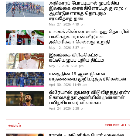
அதிகாரப் போட்டியால் முடங்கிய
இலங்கை சைக்கிளோட்டத் துறை: 7
ஆண்டுகளாகத் தொடரும்
சர்வதேசத் தடை
May 27, 2026 4:19 pm
உலகக் கிண்ண கால்பந்து தொடரில்
பங்கேற்க ஈரான் வீரர்கள்
அமெரிக்கா செல்வது உறுதி
May 12, 2026 8:37 pm
இலங்கை கிரிக்கெட்டை
கட்டியெழுப்ப புதிய திட்டம்
May 1, 2026 6:28 pm
சனத்தின் 18 ஆண்டுகால
சாதனையை முறியடித்த ரிகெல்டன்
April 30, 2026 11:49 am
ஸ்ரேயாஸ் ஐயரை விடுவித்தது ஏன்?
கொல்கத்தா அணியின் முன்னாள்
பயிற்சியாளர் விளக்கம்
April 24, 2026 5:38 pm
உலகம்
EXPLORE ALL
ஈரான் – அமெரிக்க போர் முடிவுக்கு