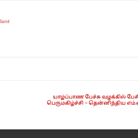
Tamil
யாழ்ப்பாண பேச்சு வழக்கில் பேசி
பெருமகிழ்ச்சி – தென்னிந்திய எம்.