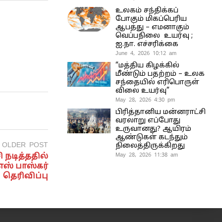
உலகம் சந்திக்கப்
போகும் மிகப்பெரிய
ஆபத்து – எமனாகும்
வெப்பநிலை உயர்வு ;
ஐ.நா. எச்சரிக்கை
June 4, 2026 10:12 am
“மத்திய கிழக்கில்
மீண்டும் பதற்றம் – உலக
சந்தையில் எரிபொருள்
விலை உயர்வு”
May 28, 2026 4:30 pm
பிரித்தானிய மன்னராட்சி
வரலாறு எப்போது
உருவானது? ஆயிரம்
ஆண்டுகள் கடந்தும்
OLDER POST
நிலைத்திருக்கிறது
May 28, 2026 11:38 am
 நடித்ததில்
எஸ் பாஸ்கர்
தெரிவிப்பு