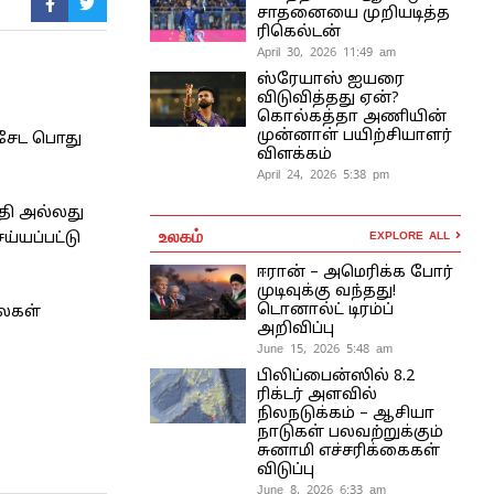
சாதனையை முறியடித்த
ரிகெல்டன்
April 30, 2026 11:49 am
ஸ்ரேயாஸ் ஐயரை
விடுவித்தது ஏன்?
கொல்கத்தா அணியின்
முன்னாள் பயிற்சியாளர்
ிசேட பொது
விளக்கம்
April 24, 2026 5:38 pm
தி அல்லது
உலகம்
EXPLORE ALL
்யப்பட்டு
ஈரான் – அமெரிக்க போர்
முடிவுக்கு வந்தது!
டொனால்ட் டிரம்ப்
லைகள்
அறிவிப்பு
June 15, 2026 5:48 am
பிலிப்பைன்ஸில் 8.2
ரிக்டர் அளவில்
நிலநடுக்கம் – ஆசியா
நாடுகள் பலவற்றுக்கும்
சுனாமி எச்சரிக்கைகள்
விடுப்பு
June 8, 2026 6:33 am