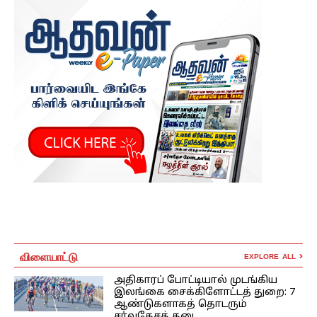
விளையாட்டு
EXPLORE ALL
அதிகாரப் போட்டியால் முடங்கிய
இலங்கை சைக்கிளோட்டத் துறை: 7
ஆண்டுகளாகத் தொடரும்
சர்வதேசத் தடை