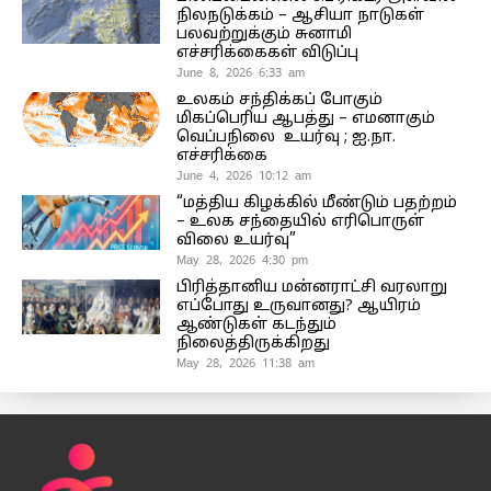
நிலநடுக்கம் – ஆசியா நாடுகள்
பலவற்றுக்கும் சுனாமி
எச்சரிக்கைகள் விடுப்பு
June 8, 2026 6:33 am
உலகம் சந்திக்கப் போகும்
மிகப்பெரிய ஆபத்து – எமனாகும்
வெப்பநிலை உயர்வு ; ஐ.நா.
எச்சரிக்கை
June 4, 2026 10:12 am
“மத்திய கிழக்கில் மீண்டும் பதற்றம்
– உலக சந்தையில் எரிபொருள்
விலை உயர்வு”
May 28, 2026 4:30 pm
பிரித்தானிய மன்னராட்சி வரலாறு
எப்போது உருவானது? ஆயிரம்
ஆண்டுகள் கடந்தும்
நிலைத்திருக்கிறது
May 28, 2026 11:38 am