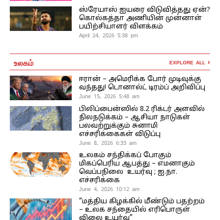
ஸ்ரேயாஸ் ஐயரை விடுவித்தது ஏன்?
கொல்கத்தா அணியின் முன்னாள்
பயிற்சியாளர் விளக்கம்
April 24, 2026 5:38 pm
உலகம்
EXPLORE ALL
ஈரான் – அமெரிக்க போர் முடிவுக்கு
வந்தது! டொனால்ட் டிரம்ப் அறிவிப்பு
June 15, 2026 5:48 am
பிலிப்பைன்ஸில் 8.2 ரிக்டர் அளவில்
நிலநடுக்கம் – ஆசியா நாடுகள்
பலவற்றுக்கும் சுனாமி
எச்சரிக்கைகள் விடுப்பு
June 8, 2026 6:33 am
உலகம் சந்திக்கப் போகும்
மிகப்பெரிய ஆபத்து – எமனாகும்
வெப்பநிலை உயர்வு ; ஐ.நா.
எச்சரிக்கை
June 4, 2026 10:12 am
“மத்திய கிழக்கில் மீண்டும் பதற்றம்
– உலக சந்தையில் எரிபொருள்
விலை உயர்வு”