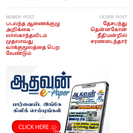
NEWER POST
OLDER POST
படலந்த ஆணைக்குழு
தேசபந்து
அறிக்கை –
தென்னகோன்
லால்காந்தவிடம்
நீதிமன்றில்
முதலாவது
சரணடைந்தார்
வாக்குமூலத்தை பெற
வேண்டும்