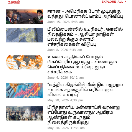
உலகம்
EXPLORE ALL
ஈரான் – அமெரிக்க போர் முடிவுக்கு
வந்தது! டொனால்ட் டிரம்ப் அறிவிப்பு
June 15, 2026 5:48 am
பிலிப்பைன்ஸில் 8.2 ரிக்டர் அளவில்
நிலநடுக்கம் – ஆசியா நாடுகள்
பலவற்றுக்கும் சுனாமி
எச்சரிக்கைகள் விடுப்பு
June 8, 2026 6:33 am
உலகம் சந்திக்கப் போகும்
மிகப்பெரிய ஆபத்து – எமனாகும்
வெப்பநிலை உயர்வு ; ஐ.நா.
எச்சரிக்கை
June 4, 2026 10:12 am
“மத்திய கிழக்கில் மீண்டும் பதற்றம்
– உலக சந்தையில் எரிபொருள்
விலை உயர்வு”
May 28, 2026 4:30 pm
பிரித்தானிய மன்னராட்சி வரலாறு
எப்போது உருவானது? ஆயிரம்
ஆண்டுகள் கடந்தும்
நிலைத்திருக்கிறது
May 28, 2026 11:38 am