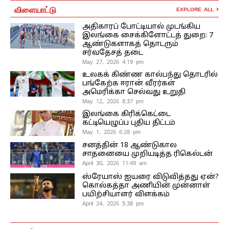
விளையாட்டு
EXPLORE ALL
அதிகாரப் போட்டியால் முடங்கிய
இலங்கை சைக்கிளோட்டத் துறை: 7
ஆண்டுகளாகத் தொடரும்
சர்வதேசத் தடை
May 27, 2026 4:19 pm
உலகக் கிண்ண கால்பந்து தொடரில்
பங்கேற்க ஈரான் வீரர்கள்
அமெரிக்கா செல்வது உறுதி
May 12, 2026 8:37 pm
இலங்கை கிரிக்கெட்டை
கட்டியெழுப்ப புதிய திட்டம்
May 1, 2026 6:28 pm
சனத்தின் 18 ஆண்டுகால
சாதனையை முறியடித்த ரிகெல்டன்
April 30, 2026 11:49 am
ஸ்ரேயாஸ் ஐயரை விடுவித்தது ஏன்?
கொல்கத்தா அணியின் முன்னாள்
பயிற்சியாளர் விளக்கம்
April 24, 2026 5:38 pm