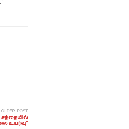
ே
OLDER POST
க சந்தையில்
லை உயர்வு”