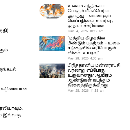
உலகம் சந்திக்கப்
போகும் மிகப்பெரிய
ஆபத்து – எமனாகும்
வெப்பநிலை உயர்வு ;
ஐ.நா. எச்சரிக்கை
ுதி)
June 4, 2026 10:12 am
“மத்திய கிழக்கில்
மீண்டும் பதற்றம் – உலக
சந்தையில் எரிபொருள்
ளும்
விலை உயர்வு”
May 28, 2026 4:30 pm
பிரித்தானிய மன்னராட்சி
ுங்கடல்
வரலாறு எப்போது
உருவானது? ஆயிரம்
ஆண்டுகள் கடந்தும்
நிலைத்திருக்கிறது
வரை கடுமையான
May 28, 2026 11:38 am
ேலியாவும்,
ும் இல்லாத