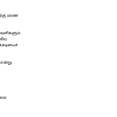
ிற்கு மரண
ாவளிகளும்
விய
க்கடியைச்
 என்று
ூலம்