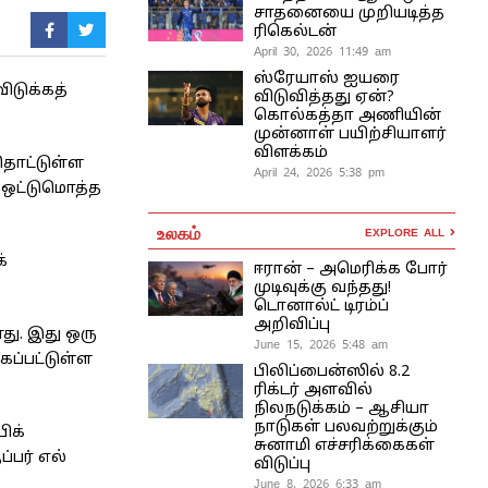
சாதனையை முறியடித்த
ரிகெல்டன்
April 30, 2026 11:49 am
ஸ்ரேயாஸ் ஐயரை
ிடுக்கத்
விடுவித்தது ஏன்?
கொல்கத்தா அணியின்
முன்னாள் பயிற்சியாளர்
விளக்கம்
தொட்டுள்ள
April 24, 2026 5:38 pm
ை ஒட்டுமொத்த
உலகம்
EXPLORE ALL
்
ஈரான் – அமெரிக்க போர்
முடிவுக்கு வந்தது!
டொனால்ட் டிரம்ப்
அறிவிப்பு
து. இது ஒரு
June 15, 2026 5:48 am
கப்பட்டுள்ள
பிலிப்பைன்ஸில் 8.2
ரிக்டர் அளவில்
நிலநடுக்கம் – ஆசியா
நாடுகள் பலவற்றுக்கும்
ிக்
சுனாமி எச்சரிக்கைகள்
பர் எல்
விடுப்பு
June 8, 2026 6:33 am