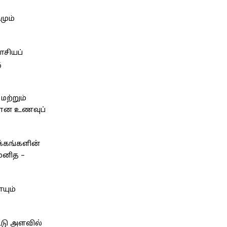
மும்
ாசியப்
ு
ற்றும்
ையான உணவுப்
க்கங்களின்
 மனித –
யும்
்டு அளவில்