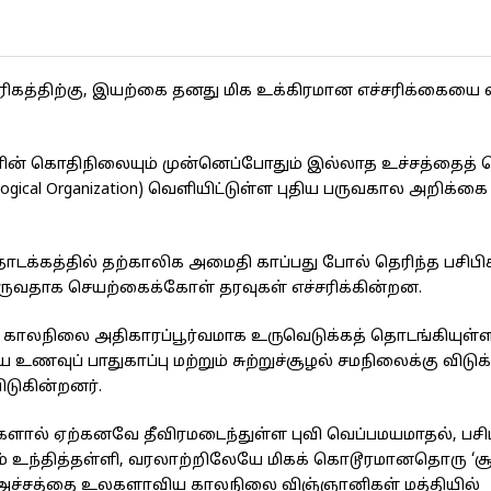
ாகரிகத்திற்கு, இயற்கை தனது மிக உக்கிரமான எச்சரிக்கையை வ
ளின் கொதிநிலையும் முன்னெப்போதும் இல்லாத உச்சத்தைத் 
gical Organization) வெளியிட்டுள்ள புதிய பருவகால அறிக்க
டக்கத்தில் தற்காலிக அமைதி காப்பது போல் தெரிந்த பசிபிக
வருவதாக செயற்கைக்கோள் தரவுகள் எச்சரிக்கின்றன.
 காலநிலை அதிகாரப்பூர்வமாக உருவெடுக்கத் தொடங்கியுள்ள
ப் பாதுகாப்பு மற்றும் சுற்றுச்சூழல் சமநிலைக்கு விடுக்
ிடுகின்றனர்.
களால் ஏற்கனவே தீவிரமடைந்துள்ள புவி வெப்பமயமாதல், பசிப
ந்தித்தள்ளி, வரலாற்றிலேயே மிகக் கொடூரமானதொரு ‘சூப்
ன்ற அச்சத்தை உலகளாவிய காலநிலை விஞ்ஞானிகள் மத்தியில்