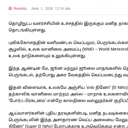
Rasmila
June 1, 2026 12:16 pm
தொழிநுட்ப வளர்ச்சியின் உச்சத்தில் இருக்கும் மனித ந
தொடங்கியுள்ளது.
புவிக்கோளத்தின் வளிமண்டல வெப்பமும், பெருங்கடல்க
சூழலில், உலக வானிலை அமைப்பு (WMO – World Meteorolo
உலக நாடுகளையும் உலுக்கியுள்ளது.
இந்த ஆண்டின் மே, ஜூன் மற்றும் ஜூலை மாதங்களில் தொ
பெருங்கடல், தற்போது அசுர வேகத்தில் வெப்பமடைந்து 
இதன் விளைவாக, உலகமே அஞ்சிய ‘எல் நினோ’ (El Niño)
தற்காலிக வானிலை மாற்றம் அல்ல – மாறாக உலகளாவிய உணவு
‘போர்ப் பிரகடனம்’ என்றே காலநிலை வல்லுநர்கள் குறிப்ப
ஆய்வாளர்களின் புதிய தரவுகளின்படி, மனித நடவடிக்கை
பெருங்கடலின் இந்த அசாதாரண வெப்ப அலையை மேலும் உ
நினோ’ (Super El Niño) பேராபத்தாக உருவெடுக்கும் எ