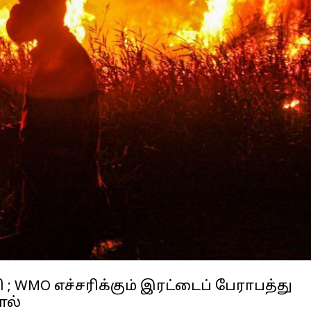
ி ; WMO எச்சரிக்கும் இரட்டைப் பேராபத்து
ால்