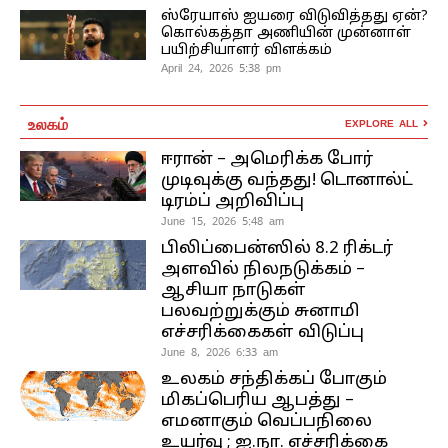
ஸ்ரேயாஸ் ஐயரை விடுவித்தது ஏன்?
கொல்கத்தா அணியின் முன்னாள்
பயிற்சியாளர் விளக்கம்
April 24, 2026 5:38 pm
உலகம்
EXPLORE ALL
ஈரான் – அமெரிக்க போர்
முடிவுக்கு வந்தது! டொனால்ட்
டிரம்ப் அறிவிப்பு
June 15, 2026 5:48 am
பிலிப்பைன்ஸில் 8.2 ரிக்டர்
அளவில் நிலநடுக்கம் –
ஆசியா நாடுகள்
பலவற்றுக்கும் சுனாமி
எச்சரிக்கைகள் விடுப்பு
June 8, 2026 6:33 am
உலகம் சந்திக்கப் போகும்
மிகப்பெரிய ஆபத்து –
எமனாகும் வெப்பநிலை
உயர்வு ; ஐ.நா. எச்சரிக்கை