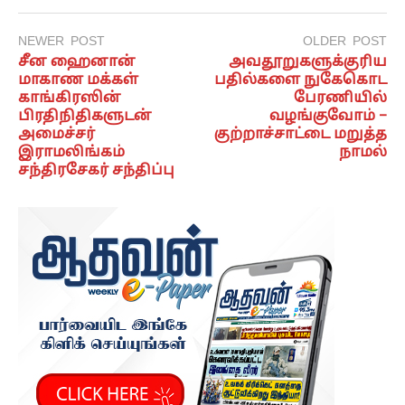
NEWER POST
OLDER POST
சீன ஹைனான்
அவதூறுகளுக்குரிய
மாகாண மக்கள்
பதில்களை நுகேகொட
காங்கிரஸின்
பேரணியில்
பிரதிநிதிகளுடன்
வழங்குவோம் –
அமைச்சர்
குற்றாச்சாட்டை மறுத்த
இராமலிங்கம்
நாமல்
சந்திரசேகர் சந்திப்பு