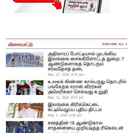
விளையாட்டு
EXPLORE ALL
அதிகாரப் போட்டியால் முடங்கிய
இலங்கை சைக்கிளோட்டத் துறை: 7
ஆண்டுகளாகத் தொடரும்
சர்வதேசத் தடை
May 27, 2026 4:19 pm
உலகக் கிண்ண கால்பந்து தொடரில்
பங்கேற்க ஈரான் வீரர்கள்
அமெரிக்கா செல்வது உறுதி
May 12, 2026 8:37 pm
இலங்கை கிரிக்கெட்டை
கட்டியெழுப்ப புதிய திட்டம்
May 1, 2026 6:28 pm
சனத்தின் 18 ஆண்டுகால
சாதனையை முறியடித்த ரிகெல்டன்