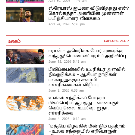
April 30, 2026 11:49 am
ஸ்ரேயாஸ் ஐயரை விடுவித்தது ஏன்?
கொல்கத்தா அணியின் முன்னாள்
பயிற்சியாளர் விளக்கம்
April 24, 2026 5:38 pm
உலகம்
EXPLORE ALL
ஈரான் – அமெரிக்க போர் முடிவுக்கு
வந்தது! டொனால்ட் டிரம்ப் அறிவிப்பு
June 15, 2026 5:48 am
பிலிப்பைன்ஸில் 8.2 ரிக்டர் அளவில்
நிலநடுக்கம் – ஆசியா நாடுகள்
பலவற்றுக்கும் சுனாமி
எச்சரிக்கைகள் விடுப்பு
June 8, 2026 6:33 am
உலகம் சந்திக்கப் போகும்
மிகப்பெரிய ஆபத்து – எமனாகும்
வெப்பநிலை உயர்வு ; ஐ.நா.
எச்சரிக்கை
June 4, 2026 10:12 am
“மத்திய கிழக்கில் மீண்டும் பதற்றம்
– உலக சந்தையில் எரிபொருள்