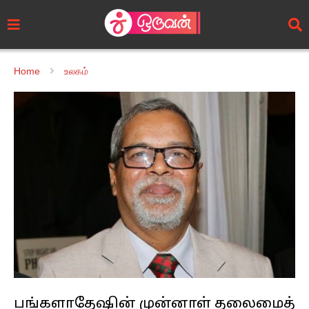
Home
உலகம்
பங்களாதேஷின் முன்னாள் தலைமைத்