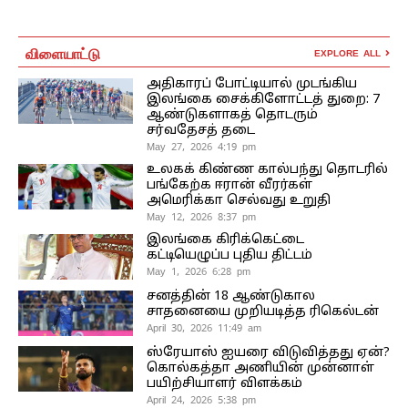
விளையாட்டு
EXPLORE ALL
அதிகாரப் போட்டியால் முடங்கிய
இலங்கை சைக்கிளோட்டத் துறை: 7
ஆண்டுகளாகத் தொடரும்
சர்வதேசத் தடை
May 27, 2026 4:19 pm
உலகக் கிண்ண கால்பந்து தொடரில்
பங்கேற்க ஈரான் வீரர்கள்
அமெரிக்கா செல்வது உறுதி
May 12, 2026 8:37 pm
இலங்கை கிரிக்கெட்டை
கட்டியெழுப்ப புதிய திட்டம்
May 1, 2026 6:28 pm
சனத்தின் 18 ஆண்டுகால
சாதனையை முறியடித்த ரிகெல்டன்
April 30, 2026 11:49 am
ஸ்ரேயாஸ் ஐயரை விடுவித்தது ஏன்?
கொல்கத்தா அணியின் முன்னாள்
பயிற்சியாளர் விளக்கம்
April 24, 2026 5:38 pm