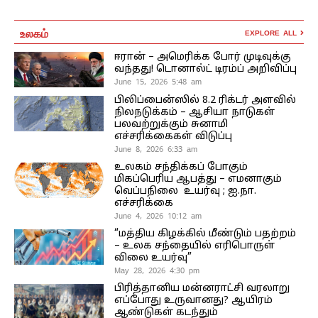
உலகம்
EXPLORE ALL
ஈரான் – அமெரிக்க போர் முடிவுக்கு
வந்தது! டொனால்ட் டிரம்ப் அறிவிப்பு
June 15, 2026 5:48 am
பிலிப்பைன்ஸில் 8.2 ரிக்டர் அளவில்
நிலநடுக்கம் – ஆசியா நாடுகள்
பலவற்றுக்கும் சுனாமி
எச்சரிக்கைகள் விடுப்பு
June 8, 2026 6:33 am
உலகம் சந்திக்கப் போகும்
மிகப்பெரிய ஆபத்து – எமனாகும்
வெப்பநிலை உயர்வு ; ஐ.நா.
எச்சரிக்கை
June 4, 2026 10:12 am
“மத்திய கிழக்கில் மீண்டும் பதற்றம்
– உலக சந்தையில் எரிபொருள்
விலை உயர்வு”
May 28, 2026 4:30 pm
பிரித்தானிய மன்னராட்சி வரலாறு
எப்போது உருவானது? ஆயிரம்
ஆண்டுகள் கடந்தும்