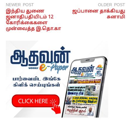
NEWER POST
OLDER POST
இந்திய துணை
ஜப்பானை தாக்கியது
ஜனாதிபதியிடம் 12
சுனாமி
கோரிக்கைகளை
முன்வைத்த இ.தொ.கா