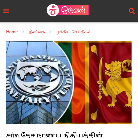
Home
இலங்கை
முக்கிய செய்திகள்
சர்வதேச நாணய நிதியத்தின்