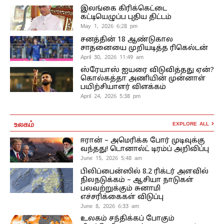
இலங்கை கிரிக்கெட்டை
கட்டியெழுப்ப புதிய திட்டம்
May 1, 2026 6:28 pm
சனத்தின் 18 ஆண்டுகால
சாதனையை முறியடித்த ரிகெல்டன்
April 30, 2026 11:49 am
ஸ்ரேயாஸ் ஐயரை விடுவித்தது ஏன்?
கொல்கத்தா அணியின் முன்னாள்
பயிற்சியாளர் விளக்கம்
April 24, 2026 5:38 pm
உலகம்
EXPLORE ALL
ஈரான் – அமெரிக்க போர் முடிவுக்கு
வந்தது! டொனால்ட் டிரம்ப் அறிவிப்பு
June 15, 2026 5:48 am
பிலிப்பைன்ஸில் 8.2 ரிக்டர் அளவில்
நிலநடுக்கம் – ஆசியா நாடுகள்
பலவற்றுக்கும் சுனாமி
எச்சரிக்கைகள் விடுப்பு
June 8, 2026 6:33 am
உலகம் சந்திக்கப் போகும்