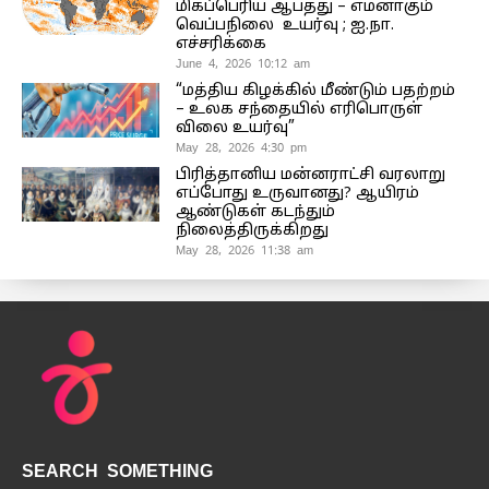
மிகப்பெரிய ஆபத்து – எமனாகும்
வெப்பநிலை உயர்வு ; ஐ.நா.
எச்சரிக்கை
June 4, 2026 10:12 am
“மத்திய கிழக்கில் மீண்டும் பதற்றம்
– உலக சந்தையில் எரிபொருள்
விலை உயர்வு”
May 28, 2026 4:30 pm
பிரித்தானிய மன்னராட்சி வரலாறு
எப்போது உருவானது? ஆயிரம்
ஆண்டுகள் கடந்தும்
நிலைத்திருக்கிறது
May 28, 2026 11:38 am
SEARCH SOMETHING