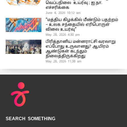
வெப்பநிலை உயர்வு ; ஐ.நா.
எச்சரிக்கை
June 4, 2026 10:12 am
“மத்திய கிழக்கில் மீண்டும் பதற்றம்
– உலக சந்தையில் எரிபொருள்
விலை உயர்வு”
May 28, 2026 4:30 pm
பிரித்தானிய மன்னராட்சி வரலாறு
எப்போது உருவானது? ஆயிரம்
ஆண்டுகள் கடந்தும்
நிலைத்திருக்கிறது
May 28, 2026 11:38 am
SEARCH SOMETHING