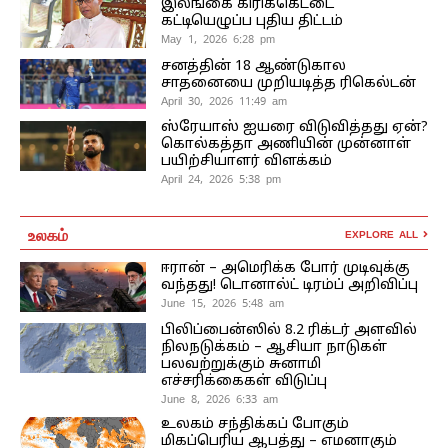
இலங்கை கிரிக்கெட்டை
கட்டியெழுப்ப புதிய திட்டம்
May 1, 2026 6:28 pm
சனத்தின் 18 ஆண்டுகால
சாதனையை முறியடித்த ரிகெல்டன்
April 30, 2026 11:49 am
ஸ்ரேயாஸ் ஐயரை விடுவித்தது ஏன்?
கொல்கத்தா அணியின் முன்னாள்
பயிற்சியாளர் விளக்கம்
April 24, 2026 5:38 pm
உலகம்
EXPLORE ALL
ஈரான் – அமெரிக்க போர் முடிவுக்கு
வந்தது! டொனால்ட் டிரம்ப் அறிவிப்பு
June 15, 2026 5:48 am
பிலிப்பைன்ஸில் 8.2 ரிக்டர் அளவில்
நிலநடுக்கம் – ஆசியா நாடுகள்
பலவற்றுக்கும் சுனாமி
எச்சரிக்கைகள் விடுப்பு
June 8, 2026 6:33 am
உலகம் சந்திக்கப் போகும்
மிகப்பெரிய ஆபத்து – எமனாகும்