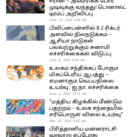
ஈரான் – அமெரிக்க போர்
முடிவுக்கு வந்தது! டொனால்ட்
டிரம்ப் அறிவிப்பு
June 15, 2026 5:48 am
பிலிப்பைன்ஸில் 8.2 ரிக்டர்
அளவில் நிலநடுக்கம் –
ஆசியா நாடுகள்
பலவற்றுக்கும் சுனாமி
எச்சரிக்கைகள் விடுப்பு
June 8, 2026 6:33 am
உலகம் சந்திக்கப் போகும்
மிகப்பெரிய ஆபத்து –
எமனாகும் வெப்பநிலை
உயர்வு ; ஐ.நா. எச்சரிக்கை
June 4, 2026 10:12 am
“மத்திய கிழக்கில் மீண்டும்
பதற்றம் – உலக சந்தையில்
எரிபொருள் விலை உயர்வு”
May 28, 2026 4:30 pm
பிரித்தானிய மன்னராட்சி
வரலாறு எப்போது