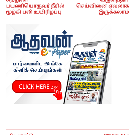
சுற்றுலா
வருகிறதா?
பயணியொருவர் நீரில்
செய்வினை ஏவலாக
மூழ்கி பலி உயிரிழப்பு
இருக்கலாம்
விளையாட்டு