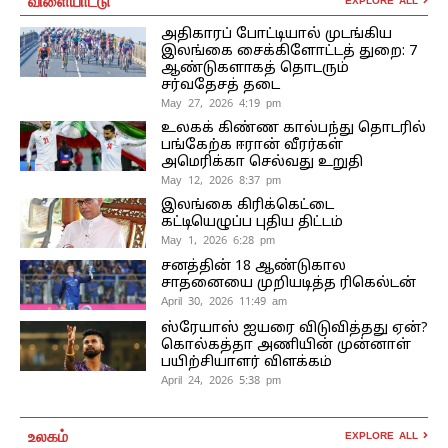
EXPLORE ALL
அதிகாரப் போட்டியால் முடங்கிய
இலங்கை சைக்கிளோட்டத் துறை: 7
ஆண்டுகளாகத் தொடரும்
சர்வதேசத் தடை
May 27, 2026 4:19 pm
உலகக் கிண்ண கால்பந்து தொடரில்
பங்கேற்க ஈரான் வீரர்கள்
அமெரிக்கா செல்வது உறுதி
May 12, 2026 8:37 pm
இலங்கை கிரிக்கெட்டை
கட்டியெழுப்ப புதிய திட்டம்
May 1, 2026 6:28 pm
சனத்தின் 18 ஆண்டுகால
சாதனையை முறியடித்த ரிகெல்டன்
April 30, 2026 11:49 am
ஸ்ரேயாஸ் ஐயரை விடுவித்தது ஏன்?
கொல்கத்தா அணியின் முன்னாள்
பயிற்சியாளர் விளக்கம்
April 24, 2026 5:38 pm
உலகம்
EXPLORE ALL