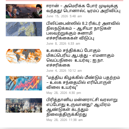
ஈரான் – அமெரிக்க போர் முடிவுக்கு
வந்தது! டொனால்ட் டிரம்ப் அறிவிப்பு
June 15, 2026 5:48 am
பிலிப்பைன்ஸில் 8.2 ரிக்டர் அளவில்
நிலநடுக்கம் – ஆசியா நாடுகள்
பலவற்றுக்கும் சுனாமி
எச்சரிக்கைகள் விடுப்பு
June 8, 2026 6:33 am
உலகம் சந்திக்கப் போகும்
மிகப்பெரிய ஆபத்து – எமனாகும்
வெப்பநிலை உயர்வு ; ஐ.நா.
எச்சரிக்கை
June 4, 2026 10:12 am
“மத்திய கிழக்கில் மீண்டும் பதற்றம்
– உலக சந்தையில் எரிபொருள்
விலை உயர்வு”
May 28, 2026 4:30 pm
பிரித்தானிய மன்னராட்சி வரலாறு
எப்போது உருவானது? ஆயிரம்
ஆண்டுகள் கடந்தும்
நிலைத்திருக்கிறது
May 28, 2026 11:38 am