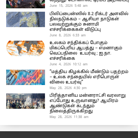
வந்தது! டொனால்ட் டிரம்ப் அறிவிப்பு
June 15, 2026 5:48 am
பிலிப்பைன்ஸில் 8.2 ரிக்டர் அளவில்
நிலநடுக்கம் – ஆசியா நாடுகள்
பலவற்றுக்கும் சுனாமி
எச்சரிக்கைகள் விடுப்பு
June 8, 2026 6:33 am
உலகம் சந்திக்கப் போகும்
மிகப்பெரிய ஆபத்து – எமனாகும்
வெப்பநிலை உயர்வு ; ஐ.நா.
எச்சரிக்கை
June 4, 2026 10:12 am
“மத்திய கிழக்கில் மீண்டும் பதற்றம்
– உலக சந்தையில் எரிபொருள்
விலை உயர்வு”
May 28, 2026 4:30 pm
பிரித்தானிய மன்னராட்சி வரலாறு
எப்போது உருவானது? ஆயிரம்
ஆண்டுகள் கடந்தும்
நிலைத்திருக்கிறது
May 28, 2026 11:38 am