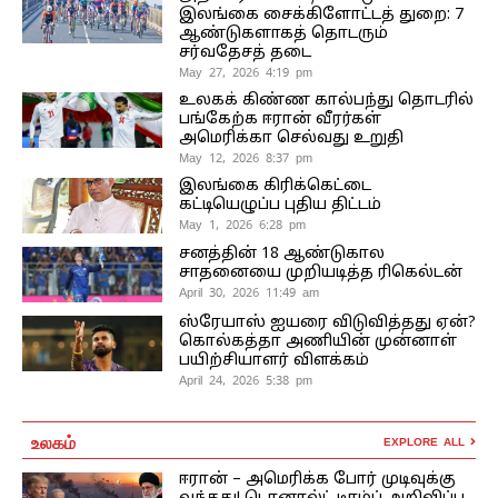
இலங்கை சைக்கிளோட்டத் துறை: 7
ஆண்டுகளாகத் தொடரும்
சர்வதேசத் தடை
May 27, 2026 4:19 pm
உலகக் கிண்ண கால்பந்து தொடரில்
பங்கேற்க ஈரான் வீரர்கள்
அமெரிக்கா செல்வது உறுதி
May 12, 2026 8:37 pm
இலங்கை கிரிக்கெட்டை
கட்டியெழுப்ப புதிய திட்டம்
May 1, 2026 6:28 pm
சனத்தின் 18 ஆண்டுகால
சாதனையை முறியடித்த ரிகெல்டன்
April 30, 2026 11:49 am
ஸ்ரேயாஸ் ஐயரை விடுவித்தது ஏன்?
கொல்கத்தா அணியின் முன்னாள்
பயிற்சியாளர் விளக்கம்
April 24, 2026 5:38 pm
உலகம்
EXPLORE ALL
ஈரான் – அமெரிக்க போர் முடிவுக்கு