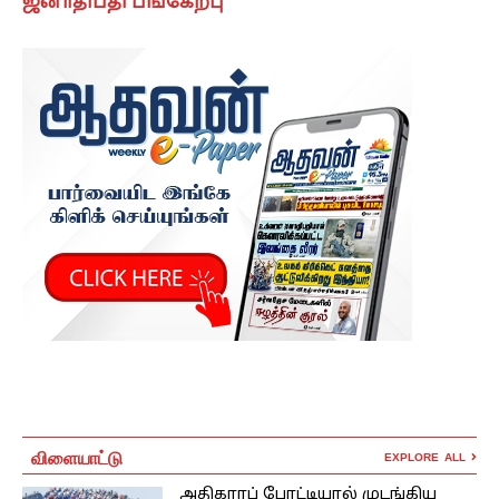
ஜனாதிபதி பங்கேற்பு
விளையாட்டு
EXPLORE ALL
அதிகாரப் போட்டியால் முடங்கிய