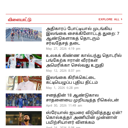
விளையாட்டு
EXPLORE ALL
அதிகாரப் போட்டியால் முடங்கிய
இலங்கை சைக்கிளோட்டத் துறை: 7
ஆண்டுகளாகத் தொடரும்
சர்வதேசத் தடை
May 27, 2026 4:19 pm
உலகக் கிண்ண கால்பந்து தொடரில்
பங்கேற்க ஈரான் வீரர்கள்
அமெரிக்கா செல்வது உறுதி
May 12, 2026 8:37 pm
இலங்கை கிரிக்கெட்டை
கட்டியெழுப்ப புதிய திட்டம்
May 1, 2026 6:28 pm
சனத்தின் 18 ஆண்டுகால
சாதனையை முறியடித்த ரிகெல்டன்
April 30, 2026 11:49 am
ஸ்ரேயாஸ் ஐயரை விடுவித்தது ஏன்?
கொல்கத்தா அணியின் முன்னாள்
பயிற்சியாளர் விளக்கம்
April 24, 2026 5:38 pm