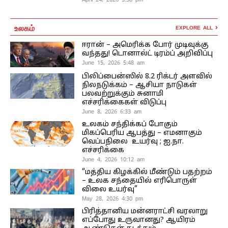
உலகம்
EXPLORE ALL
ஈரான் – அமெரிக்க போர் முடிவுக்கு
வந்தது! டொனால்ட் டிரம்ப் அறிவிப்பு
June 15, 2026 5:48 am
பிலிப்பைன்ஸில் 8.2 ரிக்டர் அளவில்
நிலநடுக்கம் – ஆசியா நாடுகள்
பலவற்றுக்கும் சுனாமி
எச்சரிக்கைகள் விடுப்பு
June 8, 2026 6:33 am
உலகம் சந்திக்கப் போகும்
மிகப்பெரிய ஆபத்து – எமனாகும்
வெப்பநிலை உயர்வு ; ஐ.நா.
எச்சரிக்கை
June 4, 2026 10:12 am
“மத்திய கிழக்கில் மீண்டும் பதற்றம்
– உலக சந்தையில் எரிபொருள்
விலை உயர்வு”
May 28, 2026 4:30 pm
பிரித்தானிய மன்னராட்சி வரலாறு
எப்போது உருவானது? ஆயிரம்