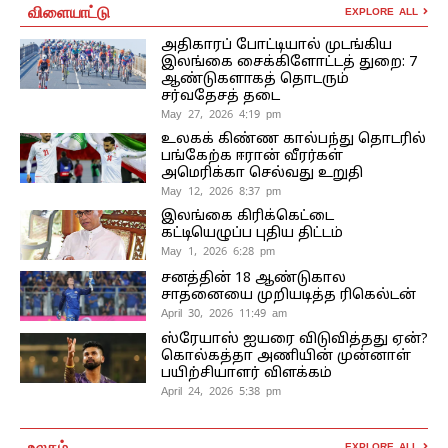
விளையாட்டு
EXPLORE ALL
அதிகாரப் போட்டியால் முடங்கிய
இலங்கை சைக்கிளோட்டத் துறை: 7
ஆண்டுகளாகத் தொடரும்
சர்வதேசத் தடை
May 27, 2026 4:19 pm
உலகக் கிண்ண கால்பந்து தொடரில்
பங்கேற்க ஈரான் வீரர்கள்
அமெரிக்கா செல்வது உறுதி
May 12, 2026 8:37 pm
இலங்கை கிரிக்கெட்டை
கட்டியெழுப்ப புதிய திட்டம்
May 1, 2026 6:28 pm
சனத்தின் 18 ஆண்டுகால
சாதனையை முறியடித்த ரிகெல்டன்
April 30, 2026 11:49 am
ஸ்ரேயாஸ் ஐயரை விடுவித்தது ஏன்?
கொல்கத்தா அணியின் முன்னாள்
பயிற்சியாளர் விளக்கம்
April 24, 2026 5:38 pm
உலகம்
EXPLORE ALL