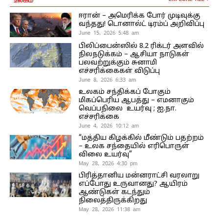
ஈரான் – அமெரிக்க போர் முடிவுக்கு
வந்தது! டொனால்ட் டிரம்ப் அறிவிப்பு
June 15, 2026 5:48 am
பிலிப்பைன்ஸில் 8.2 ரிக்டர் அளவில்
நிலநடுக்கம் – ஆசியா நாடுகள்
பலவற்றுக்கும் சுனாமி
எச்சரிக்கைகள் விடுப்பு
June 8, 2026 6:33 am
உலகம் சந்திக்கப் போகும்
மிகப்பெரிய ஆபத்து – எமனாகும்
வெப்பநிலை உயர்வு ; ஐ.நா.
எச்சரிக்கை
June 4, 2026 10:12 am
“மத்திய கிழக்கில் மீண்டும் பதற்றம்
– உலக சந்தையில் எரிபொருள்
விலை உயர்வு”
May 28, 2026 4:30 pm
பிரித்தானிய மன்னராட்சி வரலாறு
எப்போது உருவானது? ஆயிரம்
ஆண்டுகள் கடந்தும்
நிலைத்திருக்கிறது
May 28, 2026 11:38 am