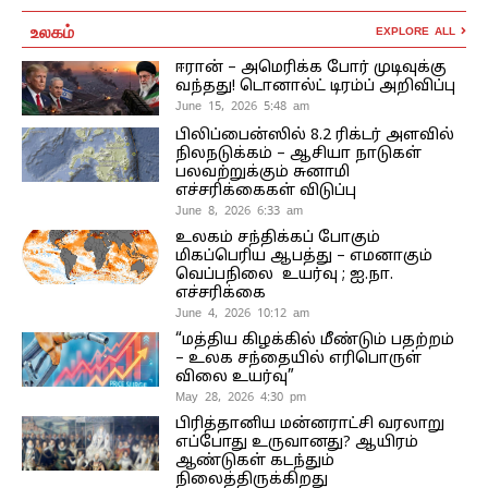
உலகம்
EXPLORE ALL
ஈரான் – அமெரிக்க போர் முடிவுக்கு
வந்தது! டொனால்ட் டிரம்ப் அறிவிப்பு
June 15, 2026 5:48 am
பிலிப்பைன்ஸில் 8.2 ரிக்டர் அளவில்
நிலநடுக்கம் – ஆசியா நாடுகள்
பலவற்றுக்கும் சுனாமி
எச்சரிக்கைகள் விடுப்பு
June 8, 2026 6:33 am
உலகம் சந்திக்கப் போகும்
மிகப்பெரிய ஆபத்து – எமனாகும்
வெப்பநிலை உயர்வு ; ஐ.நா.
எச்சரிக்கை
June 4, 2026 10:12 am
“மத்திய கிழக்கில் மீண்டும் பதற்றம்
– உலக சந்தையில் எரிபொருள்
விலை உயர்வு”
May 28, 2026 4:30 pm
பிரித்தானிய மன்னராட்சி வரலாறு
எப்போது உருவானது? ஆயிரம்
ஆண்டுகள் கடந்தும்
நிலைத்திருக்கிறது