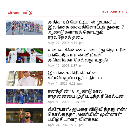
விளையாட்டு
EXPLORE ALL
அதிகாரப் போட்டியால் முடங்கிய
இலங்கை சைக்கிளோட்டத் துறை: 7
ஆண்டுகளாகத் தொடரும்
சர்வதேசத் தடை
May 27, 2026 4:19 pm
உலகக் கிண்ண கால்பந்து தொடரில்
பங்கேற்க ஈரான் வீரர்கள்
அமெரிக்கா செல்வது உறுதி
May 12, 2026 8:37 pm
இலங்கை கிரிக்கெட்டை
கட்டியெழுப்ப புதிய திட்டம்
May 1, 2026 6:28 pm
சனத்தின் 18 ஆண்டுகால
சாதனையை முறியடித்த ரிகெல்டன்
April 30, 2026 11:49 am
ஸ்ரேயாஸ் ஐயரை விடுவித்தது ஏன்?
கொல்கத்தா அணியின் முன்னாள்
பயிற்சியாளர் விளக்கம்
April 24, 2026 5:38 pm