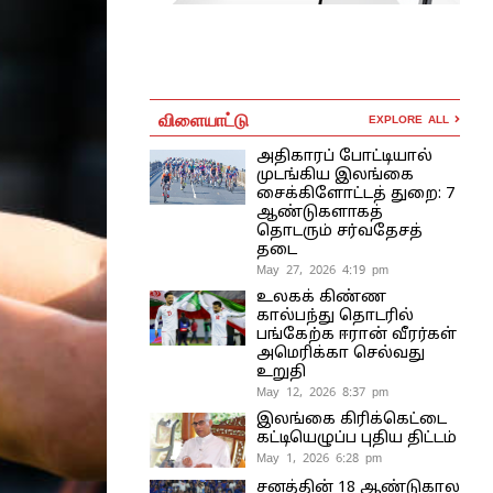
விளையாட்டு
EXPLORE ALL
அதிகாரப் போட்டியால்
முடங்கிய இலங்கை
சைக்கிளோட்டத் துறை: 7
ஆண்டுகளாகத்
தொடரும் சர்வதேசத்
தடை
May 27, 2026 4:19 pm
உலகக் கிண்ண
கால்பந்து தொடரில்
பங்கேற்க ஈரான் வீரர்கள்
அமெரிக்கா செல்வது
உறுதி
May 12, 2026 8:37 pm
இலங்கை கிரிக்கெட்டை
கட்டியெழுப்ப புதிய திட்டம்
May 1, 2026 6:28 pm
சனத்தின் 18 ஆண்டுகால