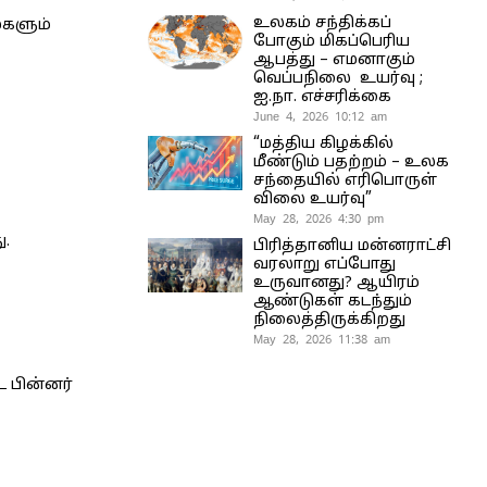
உலகம் சந்திக்கப்
மகளும்
போகும் மிகப்பெரிய
ஆபத்து – எமனாகும்
வெப்பநிலை உயர்வு ;
ஐ.நா. எச்சரிக்கை
June 4, 2026 10:12 am
“மத்திய கிழக்கில்
மீண்டும் பதற்றம் – உலக
சந்தையில் எரிபொருள்
விலை உயர்வு”
May 28, 2026 4:30 pm
ு.
பிரித்தானிய மன்னராட்சி
வரலாறு எப்போது
உருவானது? ஆயிரம்
ஆண்டுகள் கடந்தும்
நிலைத்திருக்கிறது
May 28, 2026 11:38 am
 பின்னர்