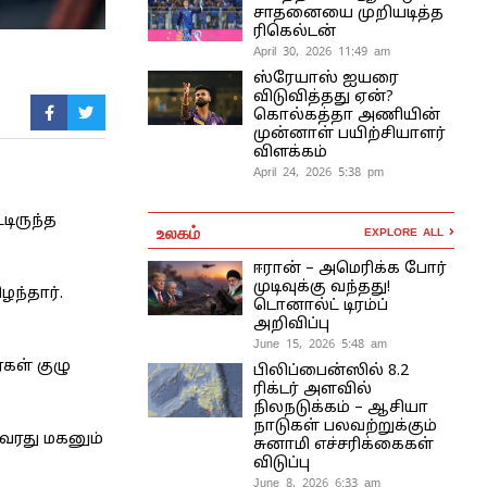
சாதனையை முறியடித்த
ரிகெல்டன்
April 30, 2026 11:49 am
ஸ்ரேயாஸ் ஐயரை
விடுவித்தது ஏன்?
கொல்கத்தா அணியின்
முன்னாள் பயிற்சியாளர்
விளக்கம்
April 24, 2026 5:38 pm
டிருந்த
உலகம்
EXPLORE ALL
ஈரான் – அமெரிக்க போர்
முடிவுக்கு வந்தது!
ழந்தார்.
டொனால்ட் டிரம்ப்
அறிவிப்பு
June 15, 2026 5:48 am
்கள் குழு
பிலிப்பைன்ஸில் 8.2
ரிக்டர் அளவில்
நிலநடுக்கம் – ஆசியா
நாடுகள் பலவற்றுக்கும்
 அவரது மகனும்
சுனாமி எச்சரிக்கைகள்
விடுப்பு
June 8, 2026 6:33 am