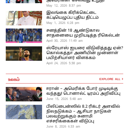
அமெரிக்கா செல்வது உறுதி
May 12, 2026 8:37 pm
இலங்கை கிரிக்கெட்டை
கட்டியெழுப்ப புதிய திட்டம்
May 1, 2026 6:28 pm
சனத்தின் 18 ஆண்டுகால
சாதனையை முறியடித்த ரிகெல்டன்
April 30, 2026 11:49 am
ஸ்ரேயாஸ் ஐயரை விடுவித்தது ஏன்?
கொல்கத்தா அணியின் முன்னாள்
பயிற்சியாளர் விளக்கம்
April 24, 2026 5:38 pm
உலகம்
EXPLORE ALL
ஈரான் – அமெரிக்க போர் முடிவுக்கு
வந்தது! டொனால்ட் டிரம்ப் அறிவிப்பு
June 15, 2026 5:48 am
பிலிப்பைன்ஸில் 8.2 ரிக்டர் அளவில்
நிலநடுக்கம் – ஆசியா நாடுகள்
பலவற்றுக்கும் சுனாமி
எச்சரிக்கைகள் விடுப்பு
June 8, 2026 6:33 am