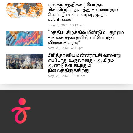
உலகம் சந்திக்கப் போகும்
மிகப்பெரிய ஆபத்து – எமனாகும்
வெப்பநிலை உயர்வு ; ஐ.நா.
எச்சரிக்கை
June 4, 2026 10:12 am
“மத்திய கிழக்கில் மீண்டும் பதற்றம்
– உலக சந்தையில் எரிபொருள்
விலை உயர்வு”
May 28, 2026 4:30 pm
பிரித்தானிய மன்னராட்சி வரலாறு
எப்போது உருவானது? ஆயிரம்
ஆண்டுகள் கடந்தும்
நிலைத்திருக்கிறது
May 28, 2026 11:38 am