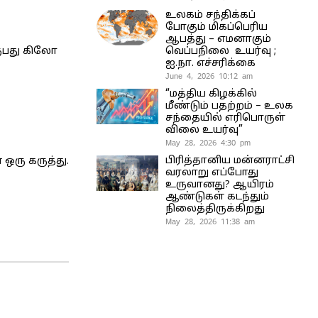
உலகம் சந்திக்கப்
போகும் மிகப்பெரிய
ஆபத்து – எமனாகும்
வெப்பநிலை உயர்வு ;
இருபது கிலோ
ஐ.நா. எச்சரிக்கை
June 4, 2026 10:12 am
“மத்திய கிழக்கில்
மீண்டும் பதற்றம் – உலக
சந்தையில் எரிபொருள்
விலை உயர்வு”
May 28, 2026 4:30 pm
பிரித்தானிய மன்னராட்சி
ஒரு கருத்து.
வரலாறு எப்போது
உருவானது? ஆயிரம்
ஆண்டுகள் கடந்தும்
நிலைத்திருக்கிறது
May 28, 2026 11:38 am