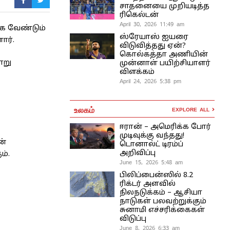
சாதனையை முறியடித்த
ரிகெல்டன்
April 30, 2026 11:49 am
க வேண்டும்
ஸ்ரேயாஸ் ஐயரை
ார்.
விடுவித்தது ஏன்?
கொல்கத்தா அணியின்
ாறு
முன்னாள் பயிற்சியாளர்
விளக்கம்
April 24, 2026 5:38 pm
உலகம்
EXPLORE ALL
ஈரான் – அமெரிக்க போர்
முடிவுக்கு வந்தது!
ன்
டொனால்ட் டிரம்ப்
அறிவிப்பு
ம்.
June 15, 2026 5:48 am
பிலிப்பைன்ஸில் 8.2
ரிக்டர் அளவில்
நிலநடுக்கம் – ஆசியா
நாடுகள் பலவற்றுக்கும்
சுனாமி எச்சரிக்கைகள்
விடுப்பு
June 8, 2026 6:33 am