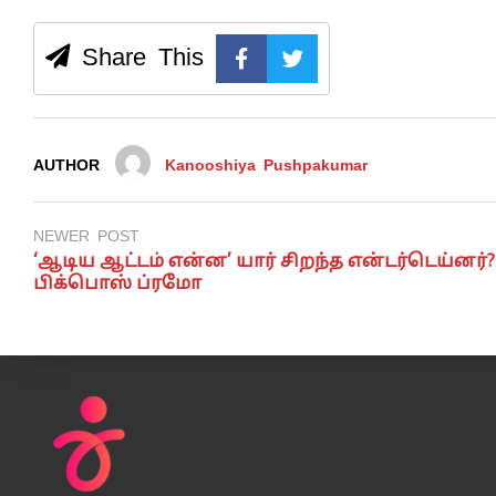
Share This
AUTHOR
Kanooshiya Pushpakumar
NEWER POST
‘ஆடிய ஆட்டம் என்ன’ யார் சிறந்த என்டர்டெய்னர்?
பிக்பொஸ் ப்ரமோ