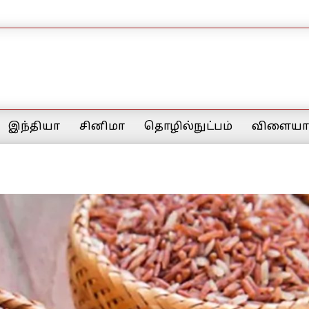
இந்தியா
சினிமா
தொழில்நுட்பம்
விளையாட