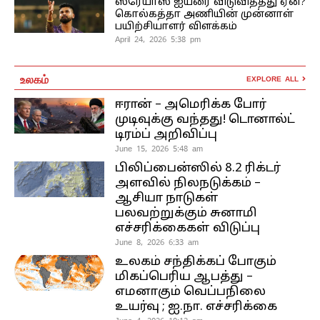
ஸ்ரேயாஸ் ஐயரை விடுவித்தது ஏன்?
கொல்கத்தா அணியின் முன்னாள்
பயிற்சியாளர் விளக்கம்
April 24, 2026 5:38 pm
உலகம்
EXPLORE ALL
ஈரான் – அமெரிக்க போர்
முடிவுக்கு வந்தது! டொனால்ட்
டிரம்ப் அறிவிப்பு
June 15, 2026 5:48 am
பிலிப்பைன்ஸில் 8.2 ரிக்டர்
அளவில் நிலநடுக்கம் –
ஆசியா நாடுகள்
பலவற்றுக்கும் சுனாமி
எச்சரிக்கைகள் விடுப்பு
June 8, 2026 6:33 am
உலகம் சந்திக்கப் போகும்
மிகப்பெரிய ஆபத்து –
எமனாகும் வெப்பநிலை
உயர்வு ; ஐ.நா. எச்சரிக்கை