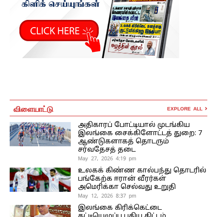
விளையாட்டு
EXPLORE ALL
அதிகாரப் போட்டியால் முடங்கிய
இலங்கை சைக்கிளோட்டத் துறை: 7
ஆண்டுகளாகத் தொடரும்
சர்வதேசத் தடை
May 27, 2026 4:19 pm
உலகக் கிண்ண கால்பந்து தொடரில்
பங்கேற்க ஈரான் வீரர்கள்
அமெரிக்கா செல்வது உறுதி
May 12, 2026 8:37 pm
இலங்கை கிரிக்கெட்டை
கட்டியெழுப்ப புதிய திட்டம்