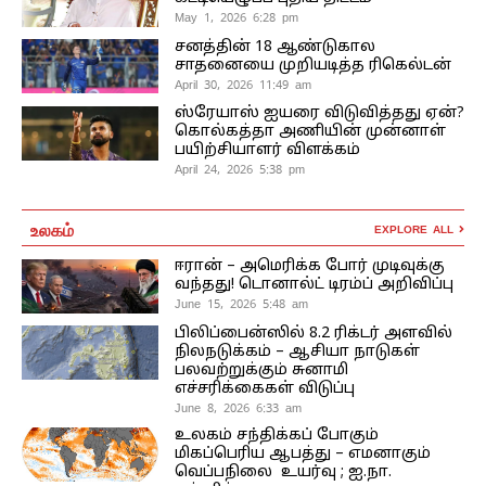
May 1, 2026 6:28 pm
சனத்தின் 18 ஆண்டுகால
சாதனையை முறியடித்த ரிகெல்டன்
April 30, 2026 11:49 am
ஸ்ரேயாஸ் ஐயரை விடுவித்தது ஏன்?
கொல்கத்தா அணியின் முன்னாள்
பயிற்சியாளர் விளக்கம்
April 24, 2026 5:38 pm
உலகம்
EXPLORE ALL
ஈரான் – அமெரிக்க போர் முடிவுக்கு
வந்தது! டொனால்ட் டிரம்ப் அறிவிப்பு
June 15, 2026 5:48 am
பிலிப்பைன்ஸில் 8.2 ரிக்டர் அளவில்
நிலநடுக்கம் – ஆசியா நாடுகள்
பலவற்றுக்கும் சுனாமி
எச்சரிக்கைகள் விடுப்பு
June 8, 2026 6:33 am
உலகம் சந்திக்கப் போகும்
மிகப்பெரிய ஆபத்து – எமனாகும்
வெப்பநிலை உயர்வு ; ஐ.நா.