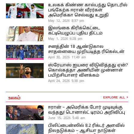
உலகக் கிண்ண கால்பந்து தொடரில்
பங்கேற்க ஈரான் வீரர்கள்
அமெரிக்கா செல்வது உறுதி
May 12, 2026 8:37 pm
இலங்கை கிரிக்கெட்டை
கட்டியெழுப்ப புதிய திட்டம்
May 1, 2026 6:28 pm
சனத்தின் 18 ஆண்டுகால
சாதனையை முறியடித்த ரிகெல்டன்
April 30, 2026 11:49 am
ஸ்ரேயாஸ் ஐயரை விடுவித்தது ஏன்?
கொல்கத்தா அணியின் முன்னாள்
பயிற்சியாளர் விளக்கம்
April 24, 2026 5:38 pm
உலகம்
EXPLORE ALL
ஈரான் – அமெரிக்க போர் முடிவுக்கு
வந்தது! டொனால்ட் டிரம்ப் அறிவிப்பு
June 15, 2026 5:48 am
பிலிப்பைன்ஸில் 8.2 ரிக்டர் அளவில்
நிலநடுக்கம் – ஆசியா நாடுகள்