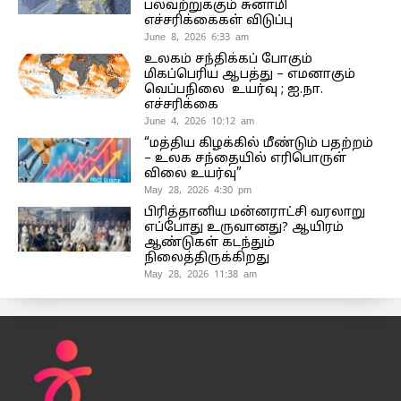
பலவற்றுக்கும் சுனாமி
எச்சரிக்கைகள் விடுப்பு
June 8, 2026 6:33 am
உலகம் சந்திக்கப் போகும்
மிகப்பெரிய ஆபத்து – எமனாகும்
வெப்பநிலை உயர்வு ; ஐ.நா.
எச்சரிக்கை
June 4, 2026 10:12 am
“மத்திய கிழக்கில் மீண்டும் பதற்றம்
– உலக சந்தையில் எரிபொருள்
விலை உயர்வு”
May 28, 2026 4:30 pm
பிரித்தானிய மன்னராட்சி வரலாறு
எப்போது உருவானது? ஆயிரம்
ஆண்டுகள் கடந்தும்
நிலைத்திருக்கிறது
May 28, 2026 11:38 am