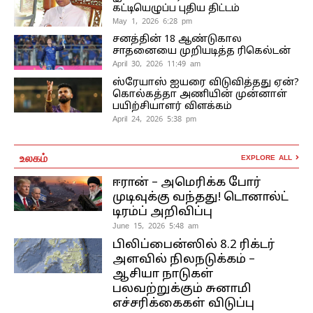
கட்டியெழுப்ப புதிய திட்டம்
May 1, 2026 6:28 pm
சனத்தின் 18 ஆண்டுகால
சாதனையை முறியடித்த ரிகெல்டன்
April 30, 2026 11:49 am
ஸ்ரேயாஸ் ஐயரை விடுவித்தது ஏன்?
கொல்கத்தா அணியின் முன்னாள்
பயிற்சியாளர் விளக்கம்
April 24, 2026 5:38 pm
உலகம்
EXPLORE ALL
ஈரான் – அமெரிக்க போர்
முடிவுக்கு வந்தது! டொனால்ட்
டிரம்ப் அறிவிப்பு
June 15, 2026 5:48 am
பிலிப்பைன்ஸில் 8.2 ரிக்டர்
அளவில் நிலநடுக்கம் –
ஆசியா நாடுகள்
பலவற்றுக்கும் சுனாமி
எச்சரிக்கைகள் விடுப்பு