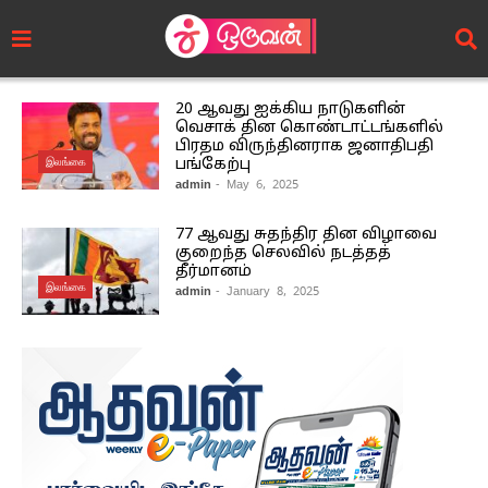
20 ஆவது ஐக்கிய நாடுகளின்
வெசாக் தின கொண்டாட்டங்களில்
பிரதம விருந்தினராக ஜனாதிபதி
இலங்கை
பங்கேற்பு
admin
- May 6, 2025
77 ஆவது சுதந்திர தின விழாவை
குறைந்த செலவில் நடத்தத்
தீர்மானம்
இலங்கை
admin
- January 8, 2025