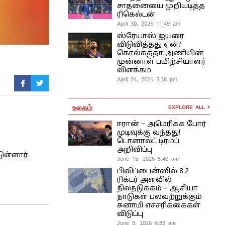
சாதனையை முறியடித்த
ரிகெல்டன்
April 30, 2026 11:49 am
ஸ்ரேயாஸ் ஐயரை
விடுவித்தது ஏன்?
கொல்கத்தா அணியின்
முன்னாள் பயிற்சியாளர்
விளக்கம்
April 24, 2026 5:38 pm
உலகம்
EXPLORE ALL
ஈரான் – அமெரிக்க போர்
முடிவுக்கு வந்தது!
டொனால்ட் டிரம்ப்
அறிவிப்பு
ுள்ளார்.
June 15, 2026 5:48 am
பிலிப்பைன்ஸில் 8.2
ரிக்டர் அளவில்
நிலநடுக்கம் – ஆசியா
நாடுகள் பலவற்றுக்கும்
சுனாமி எச்சரிக்கைகள்
விடுப்பு
June 8, 2026 6:33 am