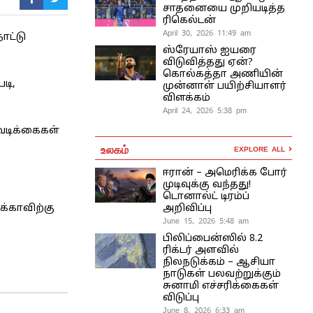
சாதனையை முறியடித்த
ரிகெல்டன்
April 30, 2026 11:49 am
ாட்டு
ஸ்ரேயாஸ் ஐயரை
விடுவித்தது ஏன்?
கொல்கத்தா அணியின்
டி,
முன்னாள் பயிற்சியாளர்
விளக்கம்
April 24, 2026 5:38 pm
வடிக்கைகள்
உலகம்
EXPLORE ALL
ஈரான் – அமெரிக்க போர்
முடிவுக்கு வந்தது!
டொனால்ட் டிரம்ப்
அறிவிப்பு
்காவிற்கு
June 15, 2026 5:48 am
பிலிப்பைன்ஸில் 8.2
ரிக்டர் அளவில்
நிலநடுக்கம் – ஆசியா
நாடுகள் பலவற்றுக்கும்
சுனாமி எச்சரிக்கைகள்
விடுப்பு
June 8, 2026 6:33 am