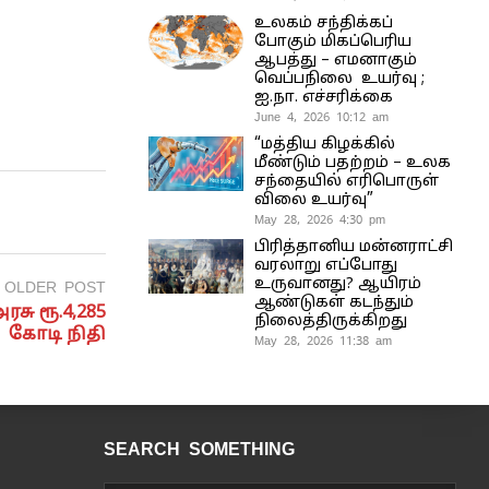
உலகம் சந்திக்கப்
போகும் மிகப்பெரிய
ஆபத்து – எமனாகும்
வெப்பநிலை உயர்வு ;
ஐ.நா. எச்சரிக்கை
June 4, 2026 10:12 am
“மத்திய கிழக்கில்
மீண்டும் பதற்றம் – உலக
சந்தையில் எரிபொருள்
விலை உயர்வு”
May 28, 2026 4:30 pm
பிரித்தானிய மன்னராட்சி
வரலாறு எப்போது
உருவானது? ஆயிரம்
OLDER POST
ஆண்டுகள் கடந்தும்
ு ரூ.4,285
நிலைத்திருக்கிறது
கோடி நிதி
May 28, 2026 11:38 am
SEARCH SOMETHING