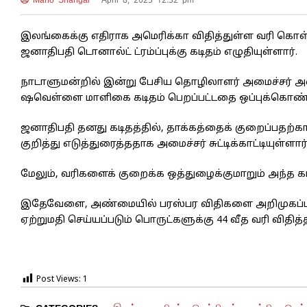
Mano Shangar
April 8, 2025 12:32 pm
இலங்கைக்கு எதிராக அமெரிக்கா விதித்துள்ள வரி கொள்
ஜனாதிபதி டொனால்ட் ட்ரம்ப்புக்கு கடிதம் எழுதியுள்ளார்.
நாடாளுமன்றில் இன்று பேசிய தொழிலாளர் அமைச்சர் அன
ஷவெள்ளை மாளிகை கடிதம் பெறப்பட்டதை ஒப்புக்கொண்டதா
ஜனாதிபதி தனது கடிதத்தில், தாக்கத்தைக் குறைப்பதற்
குறித்து எடுத்துரைத்ததாக அமைச்சர் சுட்டிக்காட்டியுள்ளார்
மேலும், வரிகளைக் குறைக்க ஒத்துழைக்குமாறும் அந்த கடித
இதேவேளை, அண்மையில் பரஸ்பர விதிகளை அறிமுகப்படுத
ஏற்றுமதி செய்யப்படும் பொருட்களுக்கு 44 வீத வரி விதித்த
Post Views:
1