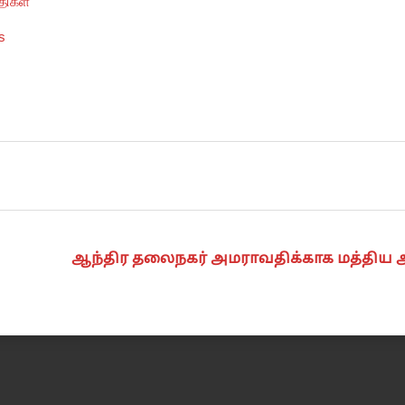
திகள்
fs
ஆந்திர தலைநகர் அமராவதிக்காக மத்திய அரச