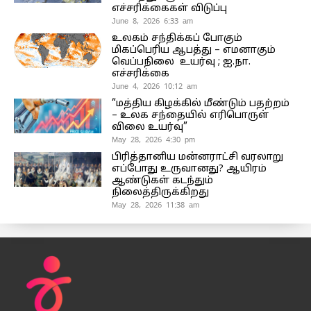
எச்சரிக்கைகள் விடுப்பு
June 8, 2026 6:33 am
உலகம் சந்திக்கப் போகும்
மிகப்பெரிய ஆபத்து – எமனாகும்
வெப்பநிலை உயர்வு ; ஐ.நா.
எச்சரிக்கை
June 4, 2026 10:12 am
“மத்திய கிழக்கில் மீண்டும் பதற்றம்
– உலக சந்தையில் எரிபொருள்
விலை உயர்வு”
May 28, 2026 4:30 pm
பிரித்தானிய மன்னராட்சி வரலாறு
எப்போது உருவானது? ஆயிரம்
ஆண்டுகள் கடந்தும்
நிலைத்திருக்கிறது
May 28, 2026 11:38 am