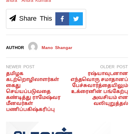
anura
Anura Kumara
Share This
AUTHOR
Mano Shangar
NEWER POST
OLDER POST
தமிழக
ரஷ்யாவுடனான
கடற்றொழிலாளர்கள்
எந்தவொரு சமாதானப்
கைது
பேச்சுவார்த்தையிலும்
செய்யப்படுவதை
உக்ரைனின் பங்கேற்பு
கண்டித்து ராமேஷ்வர
அவசியம் என
மீனவர்கள்
வலியுறுத்தல்
பணிப்பகிஷ்கரிப்பு