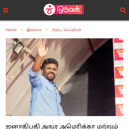
Home
இலங்கை
சிறப்பு செய்திகள்
ஜனாதிபதி அநுர அமெரிக்கா மற்றும்