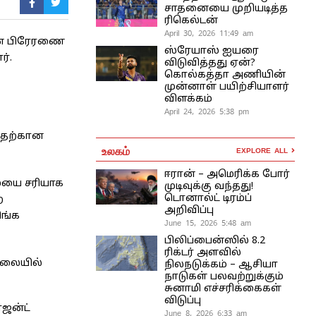
சாதனையை முறியடித்த
ரிகெல்டன்
April 30, 2026 11:49 am
கான பிரேரணை
ஸ்ரேயாஸ் ஐயரை
ர்.
விடுவித்தது ஏன்?
கொல்கத்தா அணியின்
முன்னாள் பயிற்சியாளர்
விளக்கம்
April 24, 2026 5:38 pm
ுவதற்கான
உலகம்
EXPLORE ALL
ஈரான் – அமெரிக்க போர்
மையை சரியாக
முடிவுக்கு வந்தது!
டொனால்ட் டிரம்ப்
ற
அறிவிப்பு
ிங்க
June 15, 2026 5:48 am
பிலிப்பைன்ஸில் 8.2
ரிக்டர் அளவில்
ாலையில்
நிலநடுக்கம் – ஆசியா
நாடுகள் பலவற்றுக்கும்
சுனாமி எச்சரிக்கைகள்
விடுப்பு
்ஜன்ட்
June 8, 2026 6:33 am