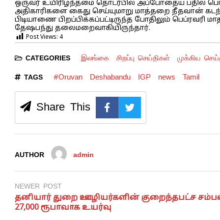
ஒருவர் உயிரிழந்தமை தொடர்பில் அப்போதைய பதில் பொ
அதிகாரிகளை கைது செய்யுமாறு மாத்தறை நீதவான் கடந்த பெ
பிடியாணை பிறப்பிக்கப்பட்டிருந்த போதிலும் பெப்ரவரி ம
தேஷபந்து தலைமறைவாகியிருந்தார்.
Post Views:
4
இலங்கை
சிறப்பு செய்திகள்
முக்கிய செய்
CATEGORIES
#Oruvan
Deshabandu
IGP
news
Tamil
TAGS
Share This
AUTHOR
admin
NEWER POST
தனியார் துறை ஊழியர்களின் குறைந்தபட்ச சம்ப
27,000 ரூபாவாக உயர்வு