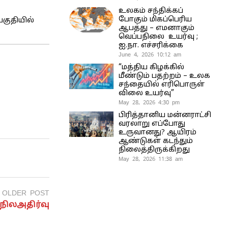
உலகம் சந்திக்கப்
போகும் மிகப்பெரிய
பகுதியில்
ஆபத்து – எமனாகும்
வெப்பநிலை உயர்வு ;
ஐ.நா. எச்சரிக்கை
June 4, 2026 10:12 am
“மத்திய கிழக்கில்
மீண்டும் பதற்றம் – உலக
சந்தையில் எரிபொருள்
விலை உயர்வு”
May 28, 2026 4:30 pm
பிரித்தானிய மன்னராட்சி
வரலாறு எப்போது
உருவானது? ஆயிரம்
ஆண்டுகள் கடந்தும்
நிலைத்திருக்கிறது
May 28, 2026 11:38 am
OLDER POST
 நிலஅதிர்வு