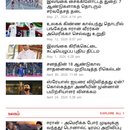
இலங்கை சைக்கிளோட்டத் துறை: 7
ஆண்டுகளாகத் தொடரும்
சர்வதேசத் தடை
May 27, 2026 4:19 pm
உலகக் கிண்ண கால்பந்து தொடரில்
பங்கேற்க ஈரான் வீரர்கள்
அமெரிக்கா செல்வது உறுதி
May 12, 2026 8:37 pm
இலங்கை கிரிக்கெட்டை
கட்டியெழுப்ப புதிய திட்டம்
May 1, 2026 6:28 pm
சனத்தின் 18 ஆண்டுகால
சாதனையை முறியடித்த ரிகெல்டன்
April 30, 2026 11:49 am
ஸ்ரேயாஸ் ஐயரை விடுவித்தது ஏன்?
கொல்கத்தா அணியின் முன்னாள்
பயிற்சியாளர் விளக்கம்
April 24, 2026 5:38 pm
உலகம்
EXPLORE ALL
ஈரான் – அமெரிக்க போர் முடிவுக்கு
வந்தது! டொனால்ட் டிரம்ப் அறிவிப்பு