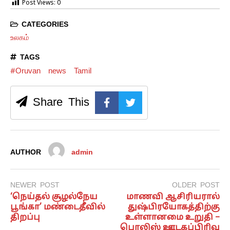
Post Views:
0
CATEGORIES
உலகம்
TAGS
#Oruvan
news
Tamil
Share This
AUTHOR
admin
NEWER POST
OLDER POST
‘நெய்தல் சூழல்நேய
மாணவி ஆசிரியரால்
பூங்கா’ மண்டைதீவில்
துஷ்பிரயோகத்திற்கு
திறப்பு
உள்ளானமை உறுதி –
பொலிஸ் ஊடகப்பிரிவு