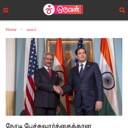
Home
உலகம்
நேரடி பேச்சுவார்த்தைக்கான