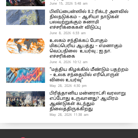
June 15, 2026 5:48 am
பிலிப்பைன்ஸில் 8.2 ரிக்டர் அளவில்
நிலநடுக்கம் – ஆசியா நாடுகள்
பலவற்றுக்கும் சுனாமி
எச்சரிக்கைகள் விடுப்பு
June 8, 2026 6:33 am
உலகம் சந்திக்கப் போகும்
மிகப்பெரிய ஆபத்து – எமனாகும்
வெப்பநிலை உயர்வு ; ஐ.நா.
எச்சரிக்கை
June 4, 2026 10:12 am
“மத்திய கிழக்கில் மீண்டும் பதற்றம்
– உலக சந்தையில் எரிபொருள்
விலை உயர்வு”
May 28, 2026 4:30 pm
பிரித்தானிய மன்னராட்சி வரலாறு
எப்போது உருவானது? ஆயிரம்
ஆண்டுகள் கடந்தும்
நிலைத்திருக்கிறது
May 28, 2026 11:38 am