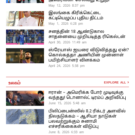
அமெரிக்கா செல்வது உறுதி
May 12, 2026 8:37 pm
இலங்கை கிரிக்கெட்டை
கட்டியெழுப்ப புதிய திட்டம்
May 1, 2026 6:28 pm
சனத்தின் 18 ஆண்டுகால
சாதனையை முறியடித்த ரிகெல்டன்
April 30, 2026 11:49 am
ஸ்ரேயாஸ் ஐயரை விடுவித்தது ஏன்?
கொல்கத்தா அணியின் முன்னாள்
பயிற்சியாளர் விளக்கம்
April 24, 2026 5:38 pm
உலகம்
EXPLORE ALL
ஈரான் – அமெரிக்க போர் முடிவுக்கு
வந்தது! டொனால்ட் டிரம்ப் அறிவிப்பு
June 15, 2026 5:48 am
பிலிப்பைன்ஸில் 8.2 ரிக்டர் அளவில்
நிலநடுக்கம் – ஆசியா நாடுகள்
பலவற்றுக்கும் சுனாமி
எச்சரிக்கைகள் விடுப்பு
June 8, 2026 6:33 am