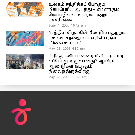
உலகம் சந்திக்கப் போகும்
மிகப்பெரிய ஆபத்து – எமனாகும்
வெப்பநிலை உயர்வு ; ஐ.நா.
எச்சரிக்கை
June 4, 2026 10:12 am
“மத்திய கிழக்கில் மீண்டும் பதற்றம்
– உலக சந்தையில் எரிபொருள்
விலை உயர்வு”
May 28, 2026 4:30 pm
பிரித்தானிய மன்னராட்சி வரலாறு
எப்போது உருவானது? ஆயிரம்
ஆண்டுகள் கடந்தும்
நிலைத்திருக்கிறது
May 28, 2026 11:38 am