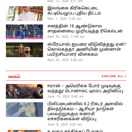
May 12, 2026 8:37 pm
இலங்கை கிரிக்கெட்டை
கட்டியெழுப்ப புதிய திட்டம்
May 1, 2026 6:28 pm
சனத்தின் 18 ஆண்டுகால
சாதனையை முறியடித்த ரிகெல்டன்
April 30, 2026 11:49 am
ஸ்ரேயாஸ் ஐயரை விடுவித்தது ஏன்?
கொல்கத்தா அணியின் முன்னாள்
பயிற்சியாளர் விளக்கம்
April 24, 2026 5:38 pm
உலகம்
EXPLORE ALL
ஈரான் – அமெரிக்க போர் முடிவுக்கு
வந்தது! டொனால்ட் டிரம்ப் அறிவிப்பு
June 15, 2026 5:48 am
பிலிப்பைன்ஸில் 8.2 ரிக்டர் அளவில்
நிலநடுக்கம் – ஆசியா நாடுகள்
பலவற்றுக்கும் சுனாமி
எச்சரிக்கைகள் விடுப்பு
June 8, 2026 6:33 am
உலகம் சந்திக்கப் போகும்