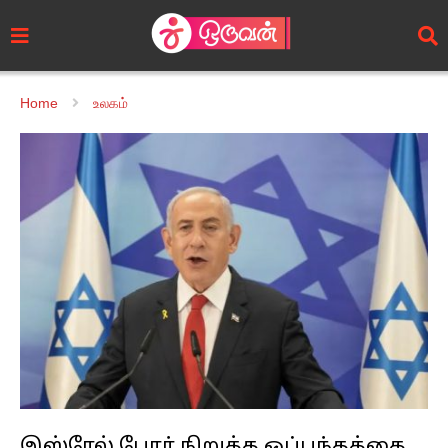
Home
உலகம்
இஸ்ரேல் போர் நிறுத்த ஒப்பந்தத்தை