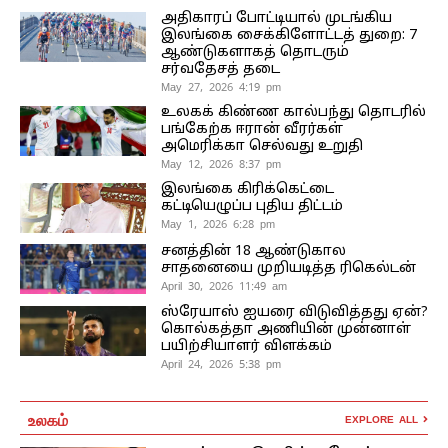
அதிகாரப் போட்டியால் முடங்கிய
இலங்கை சைக்கிளோட்டத் துறை: 7
ஆண்டுகளாகத் தொடரும்
சர்வதேசத் தடை
May 27, 2026 4:19 pm
உலகக் கிண்ண கால்பந்து தொடரில்
பங்கேற்க ஈரான் வீரர்கள்
அமெரிக்கா செல்வது உறுதி
May 12, 2026 8:37 pm
இலங்கை கிரிக்கெட்டை
கட்டியெழுப்ப புதிய திட்டம்
May 1, 2026 6:28 pm
சனத்தின் 18 ஆண்டுகால
சாதனையை முறியடித்த ரிகெல்டன்
April 30, 2026 11:49 am
ஸ்ரேயாஸ் ஐயரை விடுவித்தது ஏன்?
கொல்கத்தா அணியின் முன்னாள்
பயிற்சியாளர் விளக்கம்
April 24, 2026 5:38 pm
உலகம்
EXPLORE ALL