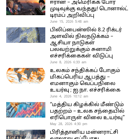
ஈரான் – அமெரிக்க போர்
முடிவுக்கு வந்தது! டொனால்ட்
டிரம்ப் அறிவிப்பு
June 15, 2026 5:48 am
பிலிப்பைன்ஸில் 8.2 ரிக்டர்
அளவில் நிலநடுக்கம் –
ஆசியா நாடுகள்
பலவற்றுக்கும் சுனாமி
எச்சரிக்கைகள் விடுப்பு
June 8, 2026 6:33 am
உலகம் சந்திக்கப் போகும்
மிகப்பெரிய ஆபத்து –
எமனாகும் வெப்பநிலை
உயர்வு ; ஐ.நா. எச்சரிக்கை
June 4, 2026 10:12 am
“மத்திய கிழக்கில் மீண்டும்
பதற்றம் – உலக சந்தையில்
எரிபொருள் விலை உயர்வு”
May 28, 2026 4:30 pm
பிரித்தானிய மன்னராட்சி
வரலாறு எப்போது