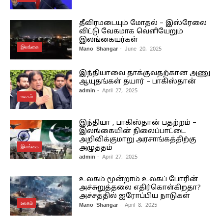
தீவிரமடையும் மோதல் – இஸ்ரேலை
விட்டு வேகமாக வெளியேறும்
இலங்கையர்கள்
இலங்கை
Mano Shangar
- June 20, 2025
இந்தியாவை தாக்குவதற்கான அணு
ஆயுதங்கள் தயார் – பாகிஸ்தான்
admin
- April 27, 2025
உலகம்
இந்தியா , பாகிஸ்தான் பதற்றம் –
இலங்கையின் நிலைப்பாட்டை
அறிவிக்குமாறு அரசாங்கத்திற்கு
இலங்கை
அழுத்தம்
admin
- April 27, 2025
உலகம் மூன்றாம் உலகப் போரின்
அச்சுறுத்தலை எதிர்கொள்கிறதா?
அச்சத்தில் ஐரோப்பிய நாடுகள்
உலகம்
Mano Shangar
- April 8, 2025