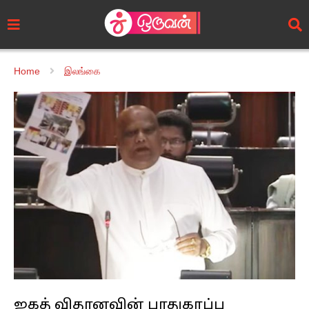
Home
இலங்கை
ஜகத் விதானவின் பாதுகாப்பு