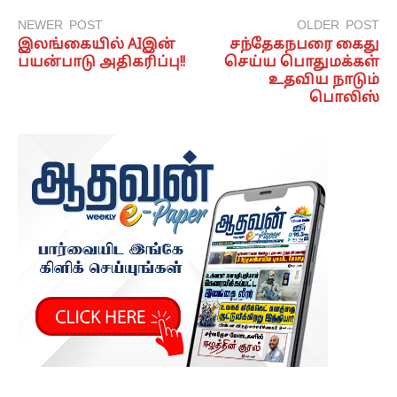
NEWER POST
OLDER POST
இலங்கையில் AIஇன்
சந்தேகநபரை கைது
பயன்பாடு அதிகரிப்பு!!
செய்ய பொதுமக்கள்
உதவிய நாடும்
பொலிஸ்