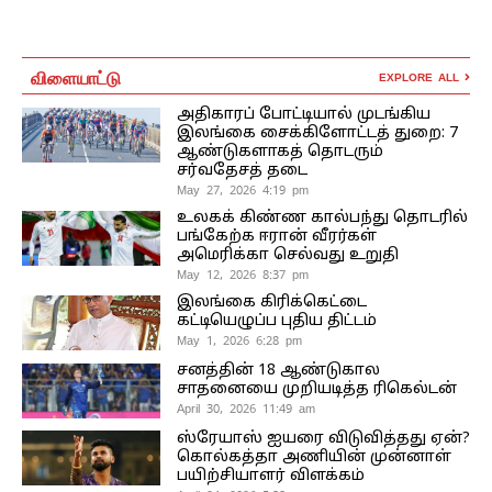
விளையாட்டு
EXPLORE ALL
அதிகாரப் போட்டியால் முடங்கிய
இலங்கை சைக்கிளோட்டத் துறை: 7
ஆண்டுகளாகத் தொடரும்
சர்வதேசத் தடை
May 27, 2026 4:19 pm
உலகக் கிண்ண கால்பந்து தொடரில்
பங்கேற்க ஈரான் வீரர்கள்
அமெரிக்கா செல்வது உறுதி
May 12, 2026 8:37 pm
இலங்கை கிரிக்கெட்டை
கட்டியெழுப்ப புதிய திட்டம்
May 1, 2026 6:28 pm
சனத்தின் 18 ஆண்டுகால
சாதனையை முறியடித்த ரிகெல்டன்
April 30, 2026 11:49 am
ஸ்ரேயாஸ் ஐயரை விடுவித்தது ஏன்?
கொல்கத்தா அணியின் முன்னாள்
பயிற்சியாளர் விளக்கம்