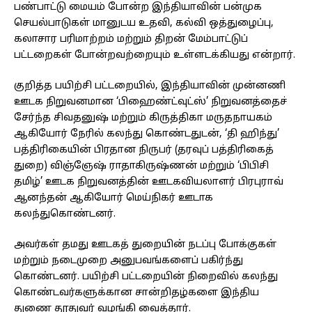
பண்பாட்டு மையம் போன்ற இந்தியாவின் பன்முக
செயல்பாடுகள் மானுடய உதவி, கல்வி ஒத்துழைப்பு,
கலாசார பரிமாற்றம் மற்றும் திறன் மேம்பாட்டுப்
பட்டறைகள் போன்றவற்றையும் உள்ளடக்கியது என்றார்.
குறித்த பயிற்சி பட்டறையில், இந்தியாவின் முன்னணி
ஊடக நிறுவனமான ‘பிஹைண்ட்வுட்ஸ்’ நிறுவனத்தைச்
சேர்ந்த சிவதனுஷ் மற்றும் கிருத்திகா மருதநாயகம்
ஆகியோர் நேரில் கலந்து கொண்டதுடன், ‘தி ஹிந்து’
பத்திரிகையின் பிரதான நிருபர் (தரவுப் பத்திரிகைத்
துறை) விஞ்ஞேஷ் ராதாகிருஷ்ணன் மற்றும் ‘பிபிசி
தமிழ்’ ஊடக நிறுவனத்தின் ஊடகவியலாளர் பிரபுராவ்
ஆனந்தன் ஆகியோர் மெய்நிகர் ஊடாக
கலந்துகொண்டனர்.
அவர்கள் தமது ஊடகத் துறையின் நடப்பு போக்குகள்
மற்றும் நடைமுறை அனுபவங்களைப் பகிர்ந்து
கொண்டனர். பயிற்சி பட்டறையின் நிறைவில் கலந்து
கொண்டவர்களுக்கான சான்றிதழ்களை இந்திய
துணை தூதுவர் வழங்கி வைத்தார்.