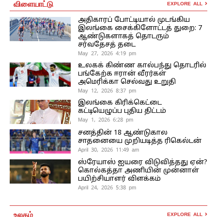
விளையாட்டு
EXPLORE ALL
அதிகாரப் போட்டியால் முடங்கிய
இலங்கை சைக்கிளோட்டத் துறை: 7
ஆண்டுகளாகத் தொடரும்
சர்வதேசத் தடை
May 27, 2026 4:19 pm
உலகக் கிண்ண கால்பந்து தொடரில்
பங்கேற்க ஈரான் வீரர்கள்
அமெரிக்கா செல்வது உறுதி
May 12, 2026 8:37 pm
இலங்கை கிரிக்கெட்டை
கட்டியெழுப்ப புதிய திட்டம்
May 1, 2026 6:28 pm
சனத்தின் 18 ஆண்டுகால
சாதனையை முறியடித்த ரிகெல்டன்
April 30, 2026 11:49 am
ஸ்ரேயாஸ் ஐயரை விடுவித்தது ஏன்?
கொல்கத்தா அணியின் முன்னாள்
பயிற்சியாளர் விளக்கம்
April 24, 2026 5:38 pm
உலகம்
EXPLORE ALL