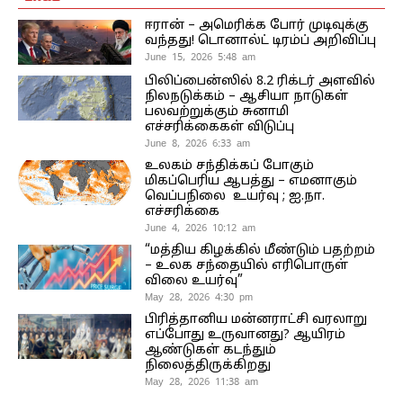
ஈரான் – அமெரிக்க போர் முடிவுக்கு
வந்தது! டொனால்ட் டிரம்ப் அறிவிப்பு
June 15, 2026 5:48 am
பிலிப்பைன்ஸில் 8.2 ரிக்டர் அளவில்
நிலநடுக்கம் – ஆசியா நாடுகள்
பலவற்றுக்கும் சுனாமி
எச்சரிக்கைகள் விடுப்பு
June 8, 2026 6:33 am
உலகம் சந்திக்கப் போகும்
மிகப்பெரிய ஆபத்து – எமனாகும்
வெப்பநிலை உயர்வு ; ஐ.நா.
எச்சரிக்கை
June 4, 2026 10:12 am
“மத்திய கிழக்கில் மீண்டும் பதற்றம்
– உலக சந்தையில் எரிபொருள்
விலை உயர்வு”
May 28, 2026 4:30 pm
பிரித்தானிய மன்னராட்சி வரலாறு
எப்போது உருவானது? ஆயிரம்
ஆண்டுகள் கடந்தும்
நிலைத்திருக்கிறது
May 28, 2026 11:38 am