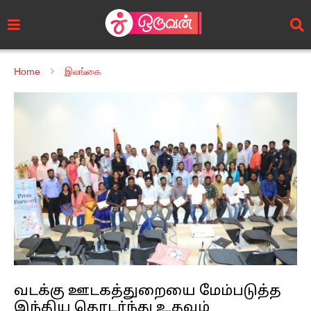
Home
இலங்கை
வடக்கு ஊடகத்துறையை மேம்படுத்த
இந்திய தொடர்ந்து உதவும்