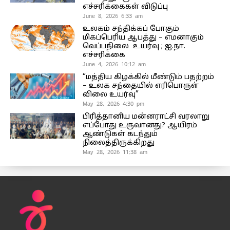
எச்சரிக்கைகள் விடுப்பு
June 8, 2026 6:33 am
உலகம் சந்திக்கப் போகும்
மிகப்பெரிய ஆபத்து – எமனாகும்
வெப்பநிலை உயர்வு ; ஐ.நா.
எச்சரிக்கை
June 4, 2026 10:12 am
“மத்திய கிழக்கில் மீண்டும் பதற்றம்
– உலக சந்தையில் எரிபொருள்
விலை உயர்வு”
May 28, 2026 4:30 pm
பிரித்தானிய மன்னராட்சி வரலாறு
எப்போது உருவானது? ஆயிரம்
ஆண்டுகள் கடந்தும்
நிலைத்திருக்கிறது
May 28, 2026 11:38 am