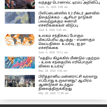
வந்தது! டொனால்ட் டிரம்ப் அறிவிப்பு
June 15, 2026 5:48 am
பிலிப்பைன்ஸில் 8.2 ரிக்டர் அளவில்
நிலநடுக்கம் – ஆசியா நாடுகள்
பலவற்றுக்கும் சுனாமி
எச்சரிக்கைகள் விடுப்பு
June 8, 2026 6:33 am
உலகம் சந்திக்கப் போகும்
மிகப்பெரிய ஆபத்து – எமனாகும்
வெப்பநிலை உயர்வு ; ஐ.நா.
எச்சரிக்கை
June 4, 2026 10:12 am
“மத்திய கிழக்கில் மீண்டும் பதற்றம்
– உலக சந்தையில் எரிபொருள்
விலை உயர்வு”
May 28, 2026 4:30 pm
பிரித்தானிய மன்னராட்சி வரலாறு
எப்போது உருவானது? ஆயிரம்
ஆண்டுகள் கடந்தும்
நிலைத்திருக்கிறது
May 28, 2026 11:38 am