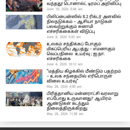
வந்தது! டொனால்ட் டிரம்ப் அறிவிப்பு
June 15, 2026 5:48 am
பிலிப்பைன்ஸில் 8.2 ரிக்டர் அளவில்
நிலநடுக்கம் – ஆசியா நாடுகள்
பலவற்றுக்கும் சுனாமி
எச்சரிக்கைகள் விடுப்பு
June 8, 2026 6:33 am
உலகம் சந்திக்கப் போகும்
மிகப்பெரிய ஆபத்து – எமனாகும்
வெப்பநிலை உயர்வு ; ஐ.நா.
எச்சரிக்கை
June 4, 2026 10:12 am
“மத்திய கிழக்கில் மீண்டும் பதற்றம்
– உலக சந்தையில் எரிபொருள்
விலை உயர்வு”
May 28, 2026 4:30 pm
பிரித்தானிய மன்னராட்சி வரலாறு
எப்போது உருவானது? ஆயிரம்
ஆண்டுகள் கடந்தும்
நிலைத்திருக்கிறது
May 28, 2026 11:38 am