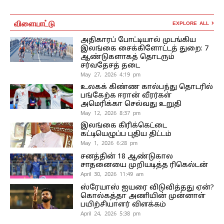
விளையாட்டு
EXPLORE ALL
அதிகாரப் போட்டியால் முடங்கிய
இலங்கை சைக்கிளோட்டத் துறை: 7
ஆண்டுகளாகத் தொடரும்
சர்வதேசத் தடை
May 27, 2026 4:19 pm
உலகக் கிண்ண கால்பந்து தொடரில்
பங்கேற்க ஈரான் வீரர்கள்
அமெரிக்கா செல்வது உறுதி
May 12, 2026 8:37 pm
இலங்கை கிரிக்கெட்டை
கட்டியெழுப்ப புதிய திட்டம்
May 1, 2026 6:28 pm
சனத்தின் 18 ஆண்டுகால
சாதனையை முறியடித்த ரிகெல்டன்
April 30, 2026 11:49 am
ஸ்ரேயாஸ் ஐயரை விடுவித்தது ஏன்?
கொல்கத்தா அணியின் முன்னாள்
பயிற்சியாளர் விளக்கம்
April 24, 2026 5:38 pm