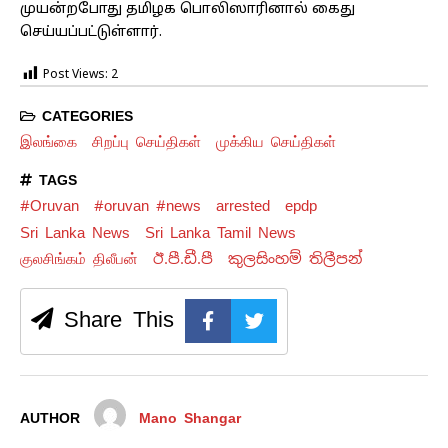
முயன்றபோது தமிழக பொலிஸாரினால் கைது
செய்யப்பட்டுள்ளார்.
Post Views:
2
CATEGORIES
இலங்கை
சிறப்பு செய்திகள்
முக்கிய செய்திகள்
TAGS
#Oruvan
#oruvan #news
arrested
epdp
Sri Lanka News
Sri Lanka Tamil News
குலசிங்கம் திலீபன்
ඊ.පී.ඩී.පී
කුලසිංහම් තිලීපන්
Share This
AUTHOR
Mano Shangar