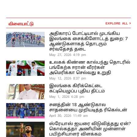
விளையாட்டு
EXPLORE ALL
அதிகாரப் போட்டியால் முடங்கிய
இலங்கை சைக்கிளோட்டத் துறை: 7
ஆண்டுகளாகத் தொடரும்
சர்வதேசத் தடை
May 27, 2026 4:19 pm
உலகக் கிண்ண கால்பந்து தொடரில்
பங்கேற்க ஈரான் வீரர்கள்
அமெரிக்கா செல்வது உறுதி
May 12, 2026 8:37 pm
இலங்கை கிரிக்கெட்டை
கட்டியெழுப்ப புதிய திட்டம்
May 1, 2026 6:28 pm
சனத்தின் 18 ஆண்டுகால
சாதனையை முறியடித்த ரிகெல்டன்
April 30, 2026 11:49 am
ஸ்ரேயாஸ் ஐயரை விடுவித்தது ஏன்?
கொல்கத்தா அணியின் முன்னாள்
பயிற்சியாளர் விளக்கம்