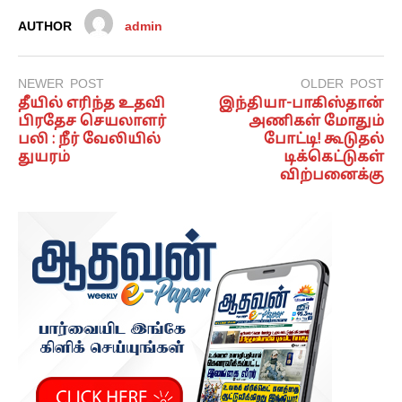
AUTHOR
admin
NEWER POST
OLDER POST
தீயில் எரிந்த உதவி
இந்தியா-பாகிஸ்தான்
பிரதேச செயலாளர்
அணிகள் மோதும்
பலி : நீர் வேலியில்
போட்டி! கூடுதல்
துயரம்
டிக்கெட்டுகள்
விற்பனைக்கு