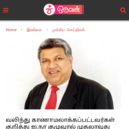
Home
இலங்கை
முக்கிய செய்திகள்
வலிந்து காணாமலாக்கப்பட்டவர்கள்
குறித்து ஐ.நா குழுவால் முதலாவது