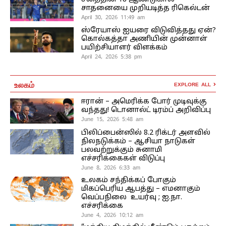
சாதனையை முறியடித்த ரிகெல்டன்
April 30, 2026 11:49 am
ஸ்ரேயாஸ் ஐயரை விடுவித்தது ஏன்?
கொல்கத்தா அணியின் முன்னாள்
பயிற்சியாளர் விளக்கம்
April 24, 2026 5:38 pm
உலகம்
EXPLORE ALL
ஈரான் – அமெரிக்க போர் முடிவுக்கு
வந்தது! டொனால்ட் டிரம்ப் அறிவிப்பு
June 15, 2026 5:48 am
பிலிப்பைன்ஸில் 8.2 ரிக்டர் அளவில்
நிலநடுக்கம் – ஆசியா நாடுகள்
பலவற்றுக்கும் சுனாமி
எச்சரிக்கைகள் விடுப்பு
June 8, 2026 6:33 am
உலகம் சந்திக்கப் போகும்
மிகப்பெரிய ஆபத்து – எமனாகும்
வெப்பநிலை உயர்வு ; ஐ.நா.
எச்சரிக்கை
June 4, 2026 10:12 am