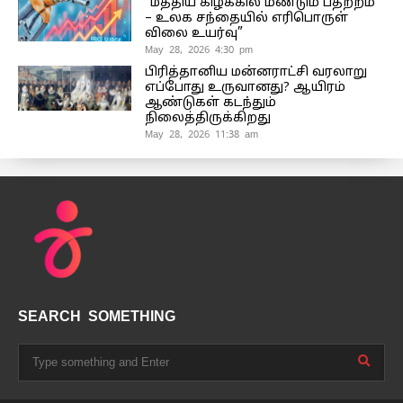
“மத்திய கிழக்கில் மீண்டும் பதற்றம்
– உலக சந்தையில் எரிபொருள்
விலை உயர்வு”
May 28, 2026 4:30 pm
பிரித்தானிய மன்னராட்சி வரலாறு
எப்போது உருவானது? ஆயிரம்
ஆண்டுகள் கடந்தும்
நிலைத்திருக்கிறது
May 28, 2026 11:38 am
SEARCH SOMETHING